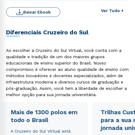
ou
Ver Tudo +
Baixar Ebook
Diferenciais Cruzeiro do Sul
Ao escolher a Cruzeiro do Sul Virtual, você conta com a
Estou de acordo com a
Política de Privacidade.
e
qualidade e tradição de um dos maiores grupos
autorizo que meus dados sejam utilizados para o
envio de conteúdos da Cruzeiro do Sul.
educacionais de ensino superior do Brasil. Nosso
compromisso é oferecer ao aluno qualidade de ensino com
métodos inovadores e docentes especializados, além de
infraestrutura moderna e diversos cursos de graduação e
pós-graduação. Assim, você tem a liberdade de escolher a
melhor opção para sua jornada universitária.
Mais de 1300 polos em
Trilhas Cus
todo o Brasil
para a sua
jornada uni
A Cruzeiro do Sul Virtual está