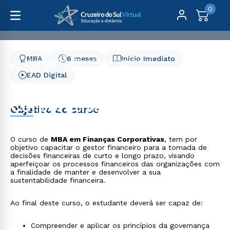
0
MBA
6 meses
Início Imediato
Pós-Graduação
Gestão e Negócios
MBA em Finanças Corporativas - 6 meses
EAD Digital
MBA em Finanças
Corporativas - 6 meses
Objetivo do curso
O curso de
MBA em Finanças Corporativas
, tem por
objetivo capacitar o gestor financeiro para a tomada de
decisões financeiras de curto e longo prazo, visando
aperfeiçoar os processos financeiros das organizações com
a finalidade de manter e desenvolver a sua
sustentabilidade financeira.
Ao final deste curso, o estudante deverá ser capaz de:
Compreender e aplicar os princípios da governança