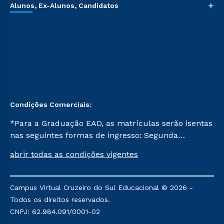
+
Alunos, Ex-Alunos, Candidatos
Condições Comerciais:
*Para a Graduação EAD, as matrículas serão isentas
nas seguintes formas de ingresso: Segunda
Graduação, Segunda Graduação 2.0 e Transferência.
abrir todas as condições vigentes
Já para as demais, a taxa de matrícula será de R$
49. *Para a Pós-graduação EAD, as ofertas
mencionadas são referentes aos cursos: Ensino
Campus Virtual Cruzeiro do Sul Educacional © 2026 -
Religioso, Geografia para a Docência e Metodologia
Todos os direitos reservados.
do Ensino de História: Questões Atuais.
CNPJ: 62.984.091/0001-02