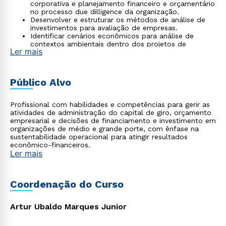
corporativa e planejamento financeiro e orçamentário
no processo due dilligence da organização.
Desenvolver e estruturar os métodos de análise de
investimentos para avaliação de empresas.
Identificar cenários econômicos para análise de
contextos ambientais dentro dos projetos de
Ler mais
desenvolvimento de investimentos corporativos.
Mensurar e comparar o custo médio ponderado de
capital (CMPC) em relação à taxa interna de retorno
(TIR) para a tomada de decisão de projetos de
Público Alvo
investimento empresarial.
Profissional com habilidades e competências para gerir as
atividades de administração do capital de giro, orçamento
empresarial e decisões de financiamento e investimento em
organizações de médio e grande porte, com ênfase na
sustentabilidade operacional para atingir resultados
econômico-financeiros.
Ler mais
Coordenação do Curso
Artur Ubaldo Marques Junior