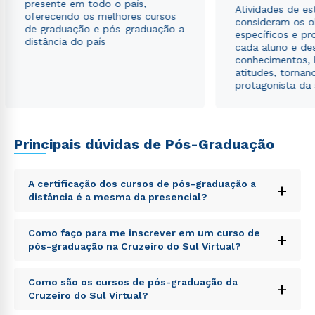
presente em todo o país,
Atividades de e
oferecendo os melhores cursos
consideram os o
de graduação e pós-graduação a
específicos e pro
distância do país
cada aluno e de
conhecimentos, 
atitudes, tornan
protagonista da
Principais dúvidas de Pós-Graduação
A certificação dos cursos de pós-graduação a
+
distância é a mesma da presencial?
Sed ut perspiciatis unde omnis iste natus error sit
Como faço para me inscrever em um curso de
+
voluptatem accusantium doloremque laudantium,
pós-graduação na Cruzeiro do Sul Virtual?
totam rem aperiam, eaque ipsa quae ab illo inventore
veritatis et quasi architecto beatae vitae dicta sunt
Sed ut perspiciatis unde omnis iste natus error sit
explicabo. Nemo enim ipsam voluptatem quia
Como são os cursos de pós-graduação da
+
voluptatem accusantium doloremque laudantium,
voluptas sit aspernatur aut odit aut fugit, sed quia
Cruzeiro do Sul Virtual?
totam rem aperiam, eaque ipsa quae ab illo inventore
consequuntur magni dolores eos qui ratione