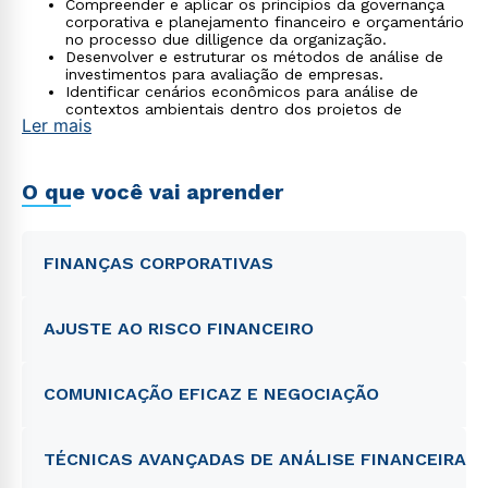
Compreender e aplicar os princípios da governança
corporativa e planejamento financeiro e orçamentário
no processo due dilligence da organização.
Desenvolver e estruturar os métodos de análise de
investimentos para avaliação de empresas.
Identificar cenários econômicos para análise de
contextos ambientais dentro dos projetos de
Ler mais
desenvolvimento de investimentos corporativos.
Mensurar e comparar o custo médio ponderado de
capital (CMPC) em relação à taxa interna de retorno
(TIR) para a tomada de decisão de projetos de
O que você vai aprender
investimento empresarial.
FINANÇAS CORPORATIVAS
AJUSTE AO RISCO FINANCEIRO
COMUNICAÇÃO EFICAZ E NEGOCIAÇÃO
TÉCNICAS AVANÇADAS DE ANÁLISE FINANCEIRA
Rápido e fácil
WhatsApp