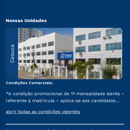
Vestibular Solidário
https://www.cesuca.edu.br/acessibilidade/
Segunda Graduação
Biblioteca
Nossas Unidades
R
Cesuca
1
C
Condições Comerciais:
*A condição promocional de 1ª mensalidade isenta –
referente à matrícula – aplica-se aos candidatos
aprovados em todas as formas de ingresso, exceto
abrir todas as condições vigentes
na prova on-line ou agendada, que ofertam bolsas
de até 50% de desconto, ambos ingressantes no 2º
semestre de 2023, que ainda não tenham efetivado