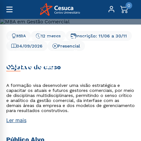
0
MBA
12 meses
Inscrição:
11/06
a
30/11
Pós-Graduação
Gestão e Negócios
MBA em Gestão Comercial
04/09/2026
Presencial
MBA em Gestão
Comercial
Objetivo do curso
A formação visa desenvolver uma visão estratégica e
capacitar os atuais e futuros gestores comerciais, por meio
de disciplinas multidisciplinares, permitindo o senso crítico
e analítico da gestão comercial, da interfase com as
demais áreas da empresa e dos modelos de gerenciamento
para resultados construtivos.
Ler mais
Público Alvo