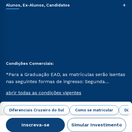
+
Alunos, Ex-Alunos, Candidatos
Condições Comerciais:
*Para a Graduação EAD, as matrículas serão isentas
nas seguintes formas de ingresso: Segunda
Graduação, Segunda Graduação 2.0 e Transferência.
abrir todas as condições vigentes
Já para as demais, a taxa de matrícula será de R$
49. *Para a Pós-graduação EAD, as ofertas
mencionadas são referentes aos cursos: Ensino
Diferenciais Cruzeiro do Sul
Como se matricular
Dúv
Campus Virtual Cruzeiro do Sul Educacional © 2026 -
Religioso, Geografia para a Docência e Metodologia
Todos os direitos reservados.
do Ensino de História: Questões Atuais.
Inscreva-se
Simular Investimento
CNPJ: 62.984.091/0001-02