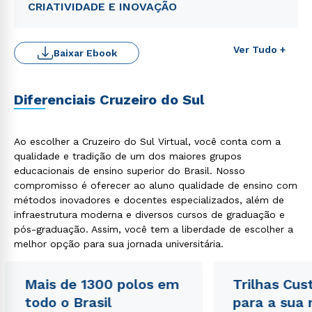
CRIATIVIDADE E INOVAÇÃO
Ver Tudo +
Baixar Ebook
Rápido e fácil
WhatsApp
Diferenciais Cruzeiro do Sul
ou
Ao escolher a Cruzeiro do Sul Virtual, você conta com a
qualidade e tradição de um dos maiores grupos
educacionais de ensino superior do Brasil. Nosso
compromisso é oferecer ao aluno qualidade de ensino com
métodos inovadores e docentes especializados, além de
infraestrutura moderna e diversos cursos de graduação e
Estou de acordo com a
Política de Privacidade.
e
pós-graduação. Assim, você tem a liberdade de escolher a
autorizo que meus dados sejam utilizados para o
melhor opção para sua jornada universitária.
envio de conteúdos da Cruzeiro do Sul.
Mais de 1300 polos em
Trilhas Cus
todo o Brasil
para a sua