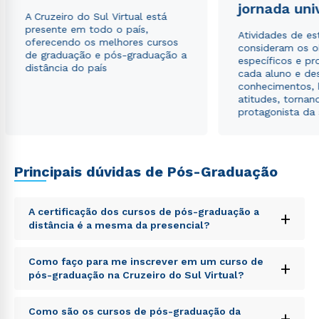
jornada uni
A Cruzeiro do Sul Virtual está
presente em todo o país,
Atividades de e
oferecendo os melhores cursos
consideram os o
de graduação e pós-graduação a
específicos e pro
distância do país
cada aluno e de
conhecimentos, 
atitudes, tornan
protagonista da
Principais dúvidas de Pós-Graduação
A certificação dos cursos de pós-graduação a
+
distância é a mesma da presencial?
Sed ut perspiciatis unde omnis iste natus error sit
Como faço para me inscrever em um curso de
+
voluptatem accusantium doloremque laudantium,
pós-graduação na Cruzeiro do Sul Virtual?
totam rem aperiam, eaque ipsa quae ab illo inventore
veritatis et quasi architecto beatae vitae dicta sunt
Sed ut perspiciatis unde omnis iste natus error sit
explicabo. Nemo enim ipsam voluptatem quia
Como são os cursos de pós-graduação da
+