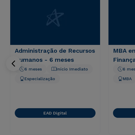
Administração de Recursos
MBA em
Humanos - 6 meses
Finanç
6 meses
Início Imediato
6 me
Especialização
MBA
EAD Digital