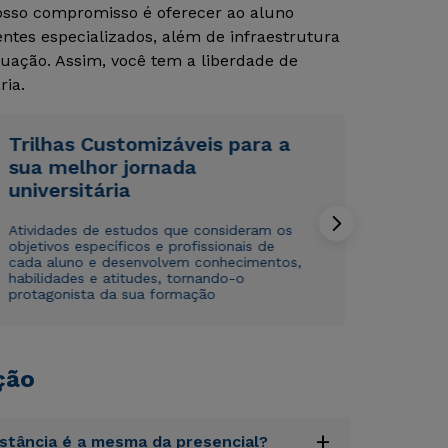
Nosso compromisso é oferecer ao aluno
tes especializados, além de infraestrutura
Rápido e fácil
Rápido e fácil
uação. Assim, você tem a liberdade de
WhatsApp
WhatsApp
ria.
ou
ou
Trilhas Customizáveis para a
sua melhor jornada
universitária
Atividades de estudos que consideram os
objetivos específicos e profissionais de
Estou de acordo com a
Estou de acordo com a
Política de Privacidade.
Política de Privacidade.
e
e
cada aluno e desenvolvem conhecimentos,
autorizo que meus dados sejam utilizados para o
autorizo que meus dados sejam utilizados para o
habilidades e atitudes, tornando-o
envio de conteúdos da Cruzeiro do Sul.
envio de conteúdos da Cruzeiro do Sul.
protagonista da sua formação
ção
+
istância é a mesma da presencial?