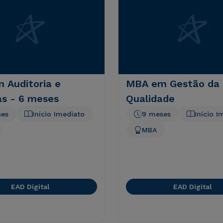
 Auditoria e
MBA em Gestão da
as - 6 meses
Qualidade
ses
Início Imediato
9 meses
Início I
MBA
EAD Digital
EAD Digital