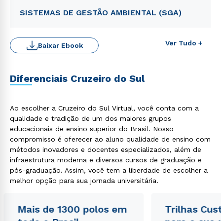
SISTEMAS DE GESTÃO AMBIENTAL (SGA)
Ver Tudo +
Baixar Ebook
Rápido e fácil
WhatsApp
Diferenciais Cruzeiro do Sul
ou
Ao escolher a Cruzeiro do Sul Virtual, você conta com a
qualidade e tradição de um dos maiores grupos
educacionais de ensino superior do Brasil. Nosso
compromisso é oferecer ao aluno qualidade de ensino com
métodos inovadores e docentes especializados, além de
infraestrutura moderna e diversos cursos de graduação e
Estou de acordo com a
Política de Privacidade.
e
pós-graduação. Assim, você tem a liberdade de escolher a
autorizo que meus dados sejam utilizados para o
melhor opção para sua jornada universitária.
envio de conteúdos da Cruzeiro do Sul.
Mais de 1300 polos em
Trilhas Cus