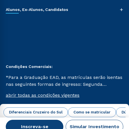
+
Alunos, Ex-Alunos, Candidatos
Condições Comerciais:
*Para a Graduação EAD, as matrículas serão isentas
nas seguintes formas de ingresso: Segunda
Graduação, Segunda Graduação 2.0 e Transferência.
abrir todas as condições vigentes
Já para as demais, a taxa de matrícula será de R$
49. *Para a Pós-graduação EAD, as ofertas
mencionadas são referentes aos cursos: Ensino
Diferenciais Cruzeiro do Sul
Como se matricular
Dúv
Campus Virtual Cruzeiro do Sul Educacional © 2026 -
Religioso, Geografia para a Docência e Metodologia
Todos os direitos reservados.
do Ensino de História: Questões Atuais.
Inscreva-se
Simular Investimento
CNPJ: 62.984.091/0001-02