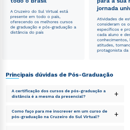
todo o Brasil
para a sua
jornada uni
A Cruzeiro do Sul Virtual está
presente em todo o país,
Atividades de e
oferecendo os melhores cursos
consideram os o
de graduação e pós-graduação a
específicos e pro
distância do país
cada aluno e de
conhecimentos, 
atitudes, tornan
protagonista da
Principais dúvidas de Pós-Graduação
A certificação dos cursos de pós-graduação a
+
distância é a mesma da presencial?
Sed ut perspiciatis unde omnis iste natus error sit
Como faço para me inscrever em um curso de
+
voluptatem accusantium doloremque laudantium,
pós-graduação na Cruzeiro do Sul Virtual?
totam rem aperiam, eaque ipsa quae ab illo inventore
veritatis et quasi architecto beatae vitae dicta sunt
Sed ut perspiciatis unde omnis iste natus error sit