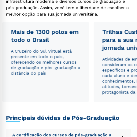
infraestrutura moderna e diversos cursos de graduação e
pós-graduação. Assim, você tem a liberdade de escolher a
melhor opção para sua jornada universitária.
Mais de 1300 polos em
Trilhas Cus
Rápido e fácil
WhatsApp
todo o Brasil
para a sua
jornada uni
ou
A Cruzeiro do Sul Virtual está
presente em todo o país,
Atividades de e
oferecendo os melhores cursos
consideram os o
de graduação e pós-graduação a
específicos e pro
distância do país
cada aluno e de
conhecimentos, 
atitudes, tornan
protagonista da
Estou de acordo com a
Política de Privacidade.
e
autorizo que meus dados sejam utilizados para o
envio de conteúdos da Cruzeiro do Sul.
Principais dúvidas de Pós-Graduação
A certificação dos cursos de pós-graduação a