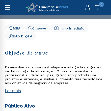
0
MBA
6 meses
Início Imediato
Pós-Graduação
Engenharia e Tecnologia
MBA em Tecnologia da Informação - 6 meses
EAD Digital
MBA em Tecnologia da
Informação - 6 meses
Objetivo do curso
Desenvolver uma visão estratégica e integrada da gestão
de Tecnologia da Informação. O foco é capacitar o
profissional a liderar equipes, gerenciar o portfólIO de
projetos e sistemas, e alinhar a infraestrutura tecnológica
aos objetivos de negócio da empresa.
Ler mais
Público Alvo