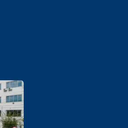
Cesuca
Rua Silvério Manoel da Silva,
160 Colinas – Cachoeirinha/RS
CEP 94940-243
Saiba mais