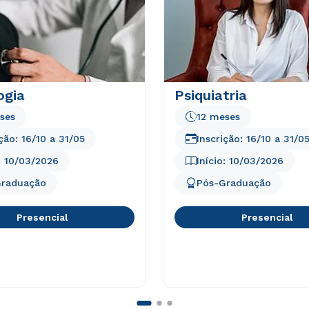
ogia
Psiquiatria
ses
12 meses
ição:
16/10
a
31/05
Inscrição:
16/10
a
31/0
:
10/03/2026
Início:
10/03/2026
Graduação
Pós-Graduação
Presencial
Presencial