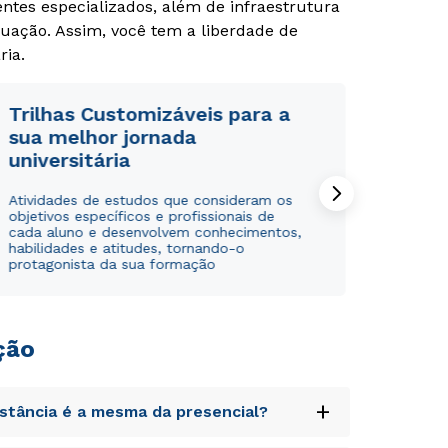
tes especializados, além de infraestrutura
uação. Assim, você tem a liberdade de
ria.
Trilhas Customizáveis para a
sua melhor jornada
universitária
Atividades de estudos que consideram os
objetivos específicos e profissionais de
cada aluno e desenvolvem conhecimentos,
habilidades e atitudes, tornando-o
protagonista da sua formação
ção
+
istância é a mesma da presencial?
Rápido e fácil
Rápido e fácil