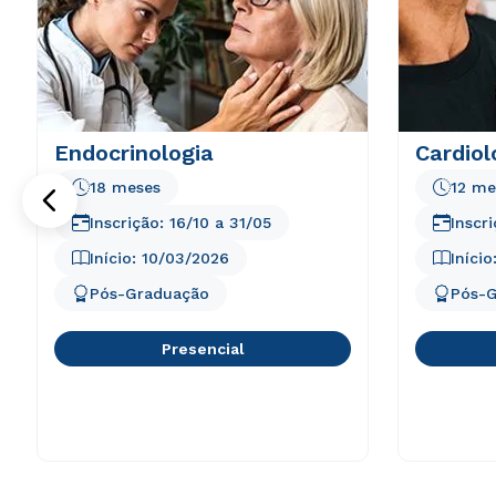
Endocrinologia
Cardiol
18 meses
12 me
Inscrição:
16/10
a
31/05
Inscr
Início:
10/03/2026
Início
Pós-Graduação
Pós-
Presencial