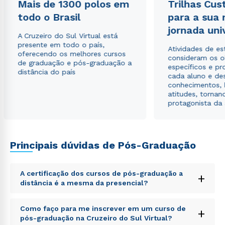
Mais de 1300 polos em
Trilhas Cus
todo o Brasil
para a sua
Estou de acordo com a
Política de Privacidade.
e
jornada uni
A Cruzeiro do Sul Virtual está
autorizo que meus dados sejam utilizados para o
presente em todo o país,
envio de conteúdos da Cruzeiro do Sul.
Atividades de e
oferecendo os melhores cursos
consideram os o
de graduação e pós-graduação a
específicos e pro
distância do país
cada aluno e de
conhecimentos, 
atitudes, tornan
protagonista da
Principais dúvidas de Pós-Graduação
A certificação dos cursos de pós-graduação a
+
distância é a mesma da presencial?
Sed ut perspiciatis unde omnis iste natus error sit
Como faço para me inscrever em um curso de
+
voluptatem accusantium doloremque laudantium,
pós-graduação na Cruzeiro do Sul Virtual?
totam rem aperiam, eaque ipsa quae ab illo inventore