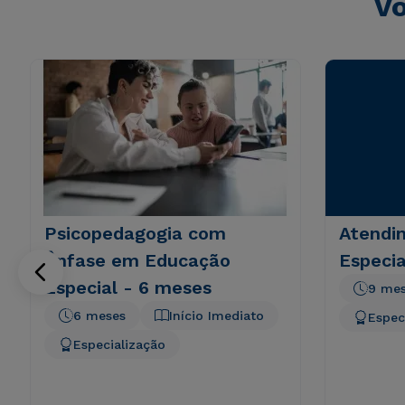
Vo
Psicopedagogia com
Atendi
Ênfase em Educação
Especia
Especial - 6 meses
9 me
6 meses
Início Imediato
Espec
Especialização