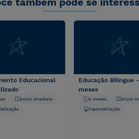
cê também pode se interes
mento Educacional
Educação Bilingue -
lizado
meses
ses
Início Imediato
6 meses
Início I
ialização
Especialização