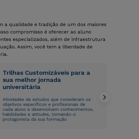
om a qualidade e tradição de um dos maiores
Rápido e fácil
Rápido e fácil
Nosso compromisso é oferecer ao aluno
WhatsApp
WhatsApp
tes especializados, além de infraestrutura
ou
ou
uação. Assim, você tem a liberdade de
ria.
Trilhas Customizáveis para a
sua melhor jornada
universitária
Estou de acordo com a
Estou de acordo com a
Política de Privacidade.
Política de Privacidade.
e
e
autorizo que meus dados sejam utilizados para o
autorizo que meus dados sejam utilizados para o
Atividades de estudos que consideram os
envio de conteúdos da Cruzeiro do Sul.
envio de conteúdos da Cruzeiro do Sul.
objetivos específicos e profissionais de
cada aluno e desenvolvem conhecimentos,
habilidades e atitudes, tornando-o
protagonista da sua formação