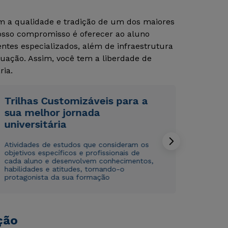
om a qualidade e tradição de um dos maiores
Nosso compromisso é oferecer ao aluno
Rápido e fácil
Rápido e fácil
tes especializados, além de infraestrutura
WhatsApp
WhatsApp
uação. Assim, você tem a liberdade de
ou
ou
ria.
Trilhas Customizáveis para a
sua melhor jornada
universitária
Estou de acordo com a
Estou de acordo com a
Política de Privacidade.
Política de Privacidade.
e
e
Atividades de estudos que consideram os
autorizo que meus dados sejam utilizados para o
autorizo que meus dados sejam utilizados para o
objetivos específicos e profissionais de
envio de conteúdos da Cruzeiro do Sul.
envio de conteúdos da Cruzeiro do Sul.
cada aluno e desenvolvem conhecimentos,
habilidades e atitudes, tornando-o
protagonista da sua formação
ção