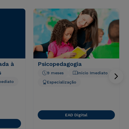
ada à
Psicopedagogia
s
9 meses
Início Imediato
mediato
Especialização
EAD Digital