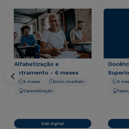
Alfabetização e
Docênc
Letramento - 6 meses
Superio
6 meses
Início Imediato
6 me
Especialização
Espec
EAD Digital