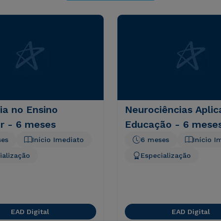
ia no Ensino
Neurociências Aplic
r - 6 meses
Educação - 6 mese
ses
Início Imediato
6 meses
Início I
ialização
Especialização
EAD Digital
EAD Digital