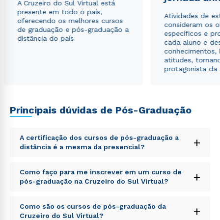
A Cruzeiro do Sul Virtual está
presente em todo o país,
Atividades de e
oferecendo os melhores cursos
consideram os o
de graduação e pós-graduação a
específicos e pro
distância do país
cada aluno e de
conhecimentos, 
atitudes, tornan
protagonista da
Principais dúvidas de Pós-Graduação
A certificação dos cursos de pós-graduação a
+
distância é a mesma da presencial?
Sed ut perspiciatis unde omnis iste natus error sit
Como faço para me inscrever em um curso de
+
voluptatem accusantium doloremque laudantium,
pós-graduação na Cruzeiro do Sul Virtual?
totam rem aperiam, eaque ipsa quae ab illo inventore
veritatis et quasi architecto beatae vitae dicta sunt
Sed ut perspiciatis unde omnis iste natus error sit
explicabo. Nemo enim ipsam voluptatem quia
Como são os cursos de pós-graduação da
+
voluptatem accusantium doloremque laudantium,
voluptas sit aspernatur aut odit aut fugit, sed quia
Cruzeiro do Sul Virtual?