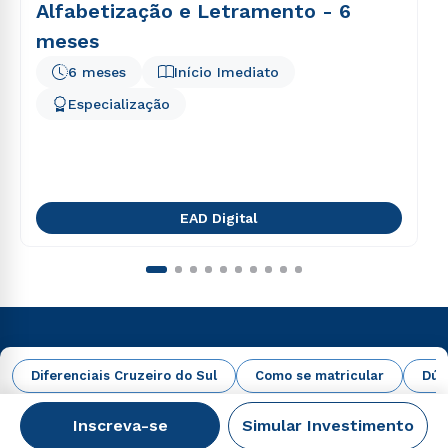
Alfabetização e Letramento - 6
meses
6 meses
Início Imediato
Especialização
EAD Digital
Diferenciais Cruzeiro do Sul
Como se matricular
Dúv
Inscreva-se
Simular Investimento