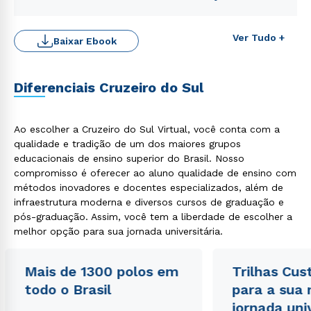
Ver Tudo +
Baixar Ebook
Estou de acordo com a
Política de Privacidade.
e
autorizo que meus dados sejam utilizados para o
Diferenciais Cruzeiro do Sul
envio de conteúdos da Cruzeiro do Sul.
Ao escolher a Cruzeiro do Sul Virtual, você conta com a
qualidade e tradição de um dos maiores grupos
educacionais de ensino superior do Brasil. Nosso
compromisso é oferecer ao aluno qualidade de ensino com
métodos inovadores e docentes especializados, além de
infraestrutura moderna e diversos cursos de graduação e
pós-graduação. Assim, você tem a liberdade de escolher a
melhor opção para sua jornada universitária.
Mais de 1300 polos em
Trilhas Cus
todo o Brasil
para a sua
jornada uni