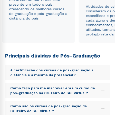
autorizo que meus dados sejam utilizados para o
presente em todo o país,
envio de conteúdos da Cruzeiro do Sul.
Atividades de e
oferecendo os melhores cursos
consideram os o
de graduação e pós-graduação a
específicos e pro
distância do país
cada aluno e de
conhecimentos, 
atitudes, tornan
protagonista da
Principais dúvidas de Pós-Graduação
A certificação dos cursos de pós-graduação a
+
distância é a mesma da presencial?
Sed ut perspiciatis unde omnis iste natus error sit
Como faço para me inscrever em um curso de
+
voluptatem accusantium doloremque laudantium,
pós-graduação na Cruzeiro do Sul Virtual?
totam rem aperiam, eaque ipsa quae ab illo inventore
veritatis et quasi architecto beatae vitae dicta sunt
Sed ut perspiciatis unde omnis iste natus error sit
explicabo. Nemo enim ipsam voluptatem quia
Como são os cursos de pós-graduação da
+
voluptatem accusantium doloremque laudantium,
voluptas sit aspernatur aut odit aut fugit, sed quia
Cruzeiro do Sul Virtual?
totam rem aperiam, eaque ipsa quae ab illo inventore