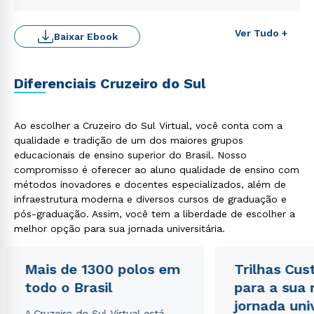
Ver Tudo +
Baixar Ebook
Diferenciais Cruzeiro do Sul
Ao escolher a Cruzeiro do Sul Virtual, você conta com a
qualidade e tradição de um dos maiores grupos
educacionais de ensino superior do Brasil. Nosso
Rápido e fácil
compromisso é oferecer ao aluno qualidade de ensino com
WhatsApp
métodos inovadores e docentes especializados, além de
ou
infraestrutura moderna e diversos cursos de graduação e
pós-graduação. Assim, você tem a liberdade de escolher a
melhor opção para sua jornada universitária.
Mais de 1300 polos em
Trilhas Cus
todo o Brasil
para a sua
jornada uni
Estou de acordo com a
Política de Privacidade.
e
A Cruzeiro do Sul Virtual está