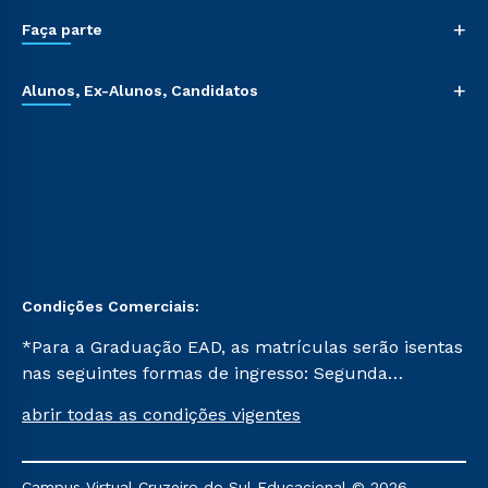
+
Faça parte
+
Alunos, Ex-Alunos, Candidatos
Condições Comerciais:
*Para a Graduação EAD, as matrículas serão isentas
nas seguintes formas de ingresso: Segunda
Graduação, Segunda Graduação 2.0 e Transferência.
abrir todas as condições vigentes
Já para as demais, a taxa de matrícula será de R$
49. *Para a Pós-graduação EAD, as ofertas
mencionadas são referentes aos cursos: Ensino
Campus Virtual Cruzeiro do Sul Educacional © 2026 -