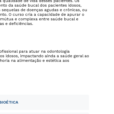
 qualidade de vida desses pacientes. Os
nto da saúde bucal dos pacientes idosos,
 sequelas de doenças agudas e crônicas, ou
to. O curso cria a capacidade de apurar o
ão mútua e complexa entre saúde bucal e
s e deficiências.
ofissional para atuar na odontologia
dos idosos, impactando ainda a saúde geral ao
horia na alimentação e estética aos
BIOÉTICA