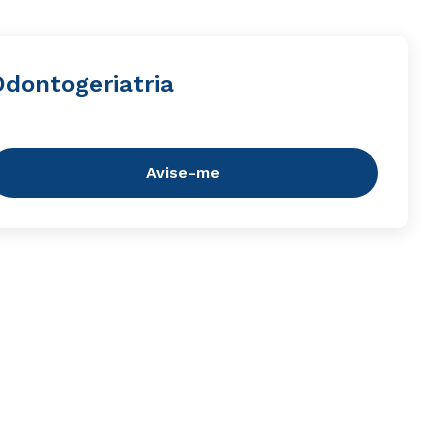
Odontogeriatria
Avise-me