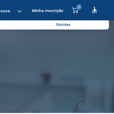
0
Minha Inscrição
esuca
Dúvidas