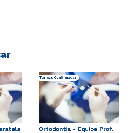
sar
Turmas Confirmadas
aratela
Ortodontia - Equipe Prof.