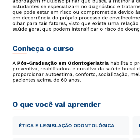
abordagem multidisciplinar que busca a melhoria da
estudantes se especializam no diagnóstico e tratame
que pode estar em risco ou comprometida devido às
em decorrência do próprio processo de envelhecimen
olhar para tais fatores, visto que existe uma relaç
saúde geral que podem intensificar o risco de doença
Conheça o curso
A
Pós-Graduação em Odontogeriatria
habilita o pr
preventiva, reabilitadora e curativa da saúde bucal 
proporcionar autoestima, conforto, socialização, mel
pacientes acima de 60 anos.
O que você vai aprender
ÉTICA E LEGISLAÇÃO ODONTOLÓGICA