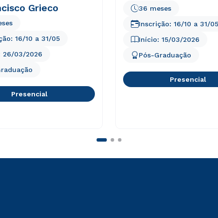
ncisco Grieco
36 meses
eses
Inscrição:
16/10
a
31/0
ição:
16/10
a
31/05
Início:
15/03/2026
:
26/03/2026
Pós-Graduação
Graduação
Presencial
Presencial