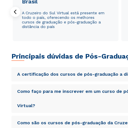
Brasil
A Cruzeiro do Sul Virtual está presente em
todo o país, oferecendo os melhores
cursos de graduação e pós-graduação a
distância do país
Principais dúvidas de Pós-Gradua
A certificação dos cursos de pós-graduação a d
Sed ut perspiciatis unde omnis iste natus error sit vol
Como faço para me inscrever em um curso de pó
totam rem aperiam, eaque ipsa quae ab illo inventore veri
sunt explicabo. Nemo enim ipsam voluptatem quia volupta
consequuntur magni dolores eos qui ratione voluptatem 
Virtual?
Sed ut perspiciatis unde omnis iste natus error sit vol
Como são os cursos de pós-graduação da Cruzei
totam rem aperiam, eaque ipsa quae ab illo inventore veri