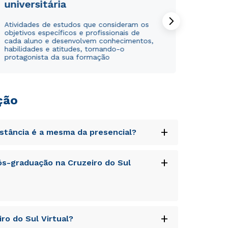
universitária
Atividades de estudos que consideram os
objetivos específicos e profissionais de
cada aluno e desenvolvem conhecimentos,
habilidades e atitudes, tornando-o
protagonista da sua formação
ção
Rápido e fácil
Rápido e fácil
WhatsApp
WhatsApp
ou
ou
+
istância é a mesma da presencial?
uptatem accusantium doloremque laudantium,
+
s-graduação na Cruzeiro do Sul
tatis et quasi architecto beatae vitae dicta
s sit aspernatur aut odit aut fugit, sed quia
sequi nesciunt.
Estou de acordo com a
Estou de acordo com a
Política de Privacidade.
Política de Privacidade.
e
e
autorizo que meus dados sejam utilizados para o
autorizo que meus dados sejam utilizados para o
uptatem accusantium doloremque laudantium,
+
envio de conteúdos do Cesuca.
envio de conteúdos da Cruzeiro do Sul.
ro do Sul Virtual?
tatis et quasi architecto beatae vitae dicta