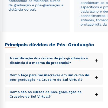
oferecendo os melhores cursos
consideram os o
de graduação e pós-graduação a
específicos e pro
distância do país
cada aluno e de
conhecimentos, 
atitudes, tornan
Estou de acordo com a
Política de Privacidade.
e
protagonista da
autorizo que meus dados sejam utilizados para o
envio de conteúdos da Cruzeiro do Sul.
Principais dúvidas de Pós-Graduação
A certificação dos cursos de pós-graduação a
+
distância é a mesma da presencial?
Sed ut perspiciatis unde omnis iste natus error sit
Como faço para me inscrever em um curso de
+
voluptatem accusantium doloremque laudantium,
pós-graduação na Cruzeiro do Sul Virtual?
totam rem aperiam, eaque ipsa quae ab illo inventore
veritatis et quasi architecto beatae vitae dicta sunt
Sed ut perspiciatis unde omnis iste natus error sit
explicabo. Nemo enim ipsam voluptatem quia
Como são os cursos de pós-graduação da
+
voluptatem accusantium doloremque laudantium,
voluptas sit aspernatur aut odit aut fugit, sed quia
Cruzeiro do Sul Virtual?
totam rem aperiam, eaque ipsa quae ab illo inventore
consequuntur magni dolores eos qui ratione
veritatis et quasi architecto beatae vitae dicta sunt
voluptatem sequi nesciunt.
Sed ut perspiciatis unde omnis iste natus error sit