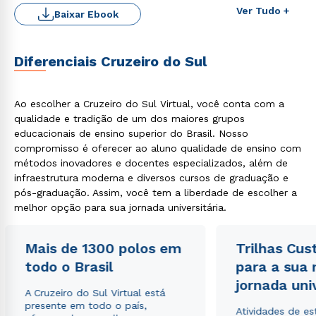
Ver Tudo +
Baixar Ebook
Diferenciais Cruzeiro do Sul
Ao escolher a Cruzeiro do Sul Virtual, você conta com a
qualidade e tradição de um dos maiores grupos
educacionais de ensino superior do Brasil. Nosso
compromisso é oferecer ao aluno qualidade de ensino com
métodos inovadores e docentes especializados, além de
infraestrutura moderna e diversos cursos de graduação e
pós-graduação. Assim, você tem a liberdade de escolher a
melhor opção para sua jornada universitária.
Rápido e fácil
WhatsApp
Mais de 1300 polos em
Trilhas Cus
todo o Brasil
para a sua
ou
jornada uni
A Cruzeiro do Sul Virtual está
presente em todo o país,
Atividades de e