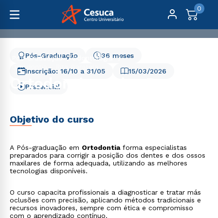
0
Pós-Graduação
36 meses
Pós-Graduação
Odontologia
Ortodontia - Rita Baratela
Inscrição:
16/10
a
31/05
15/03/2026
Ortodontia - Rita Baratela
Presencial
Objetivo do curso
A Pós-graduação em
Ortodontia
forma especialistas
preparados para corrigir a posição dos dentes e dos ossos
maxilares de forma adequada, utilizando as melhores
tecnologias disponíveis.
O curso capacita profissionais a diagnosticar e tratar más
oclusões com precisão, aplicando métodos tradicionais e
recursos inovadores, sempre com ética e compromisso
com o aprendizado contínuo.