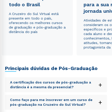
autorizo que meus dados sejam utilizados para o
todo o Brasil
para a sua
envio de conteúdos da Cruzeiro do Sul.
jornada uni
A Cruzeiro do Sul Virtual está
presente em todo o país,
Atividades de e
oferecendo os melhores cursos
consideram os o
de graduação e pós-graduação a
específicos e pro
distância do país
cada aluno e de
conhecimentos, 
atitudes, tornan
protagonista da
Principais dúvidas de Pós-Graduação
A certificação dos cursos de pós-graduação a
+
distância é a mesma da presencial?
Sed ut perspiciatis unde omnis iste natus error sit
Como faço para me inscrever em um curso de
+
voluptatem accusantium doloremque laudantium,
pós-graduação na Cruzeiro do Sul Virtual?
totam rem aperiam, eaque ipsa quae ab illo inventore