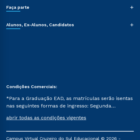
+
Faça parte
+
Alunos, Ex-Alunos, Candidatos
Condições Comerciais:
*Para a Graduação EAD, as matrículas serão isentas
nas seguintes formas de ingresso: Segunda
Graduação, Segunda Graduação 2.0 e Transferência.
abrir todas as condições vigentes
Já para as demais, a taxa de matrícula será de R$
49. *Para a Pós-graduação EAD, as ofertas
mencionadas são referentes aos cursos: Ensino
Campus Virtual Cruzeiro do Sul Educacional © 2026 -