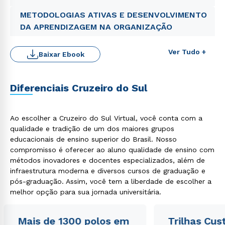
METODOLOGIAS ATIVAS E DESENVOLVIMENTO
DA APRENDIZAGEM NA ORGANIZAÇÃO
Ver Tudo +
Baixar Ebook
Diferenciais Cruzeiro do Sul
Rápido e fácil
Ao escolher a Cruzeiro do Sul Virtual, você conta com a
WhatsApp
qualidade e tradição de um dos maiores grupos
educacionais de ensino superior do Brasil. Nosso
ou
compromisso é oferecer ao aluno qualidade de ensino com
métodos inovadores e docentes especializados, além de
infraestrutura moderna e diversos cursos de graduação e
pós-graduação. Assim, você tem a liberdade de escolher a
melhor opção para sua jornada universitária.
Estou de acordo com a
Política de Privacidade.
e
Mais de 1300 polos em
Trilhas Cus