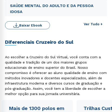
SAÚDE MENTAL DO ADULTO E DA PESSOA
IDOSA
Ver Tudo +
Baixar Ebook
Diferenciais Cruzeiro do Sul
Rápido e fácil
WhatsApp
ou
Ao escolher a Cruzeiro do Sul Virtual, você conta com a
qualidade e tradição de um dos maiores grupos
educacionais de ensino superior do Brasil. Nosso
compromisso é oferecer ao aluno qualidade de ensino com
métodos inovadores e docentes especializados, além de
infraestrutura moderna e diversos cursos de graduação e
pós-graduação. Assim, você tem a liberdade de escolher a
melhor opção para sua jornada universitária.
Estou de acordo com a
Política de Privacidade.
e
autorizo que meus dados sejam utilizados para o
envio de conteúdos da Cruzeiro do Sul.
Mais de 1300 polos em
Trilhas Cus