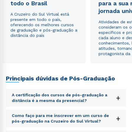
todo o Brasil
para a sua
jornada uni
A Cruzeiro do Sul Virtual está
presente em todo o país,
Atividades de e
oferecendo os melhores cursos
consideram os o
de graduação e pós-graduação a
específicos e pro
distância do país
cada aluno e de
conhecimentos, 
atitudes, tornan
protagonista da
Principais dúvidas de Pós-Graduação
A certificação dos cursos de pós-graduação a
+
distância é a mesma da presencial?
Sed ut perspiciatis unde omnis iste natus error sit
Como faço para me inscrever em um curso de
+
voluptatem accusantium doloremque laudantium,
pós-graduação na Cruzeiro do Sul Virtual?
totam rem aperiam, eaque ipsa quae ab illo inventore
veritatis et quasi architecto beatae vitae dicta sunt