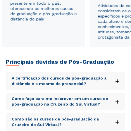
presente em todo o país,
Atividades de e
oferecendo os melhores cursos
consideram os o
de graduação e pós-graduação a
específicos e pro
distância do país
cada aluno e de
conhecimentos, 
atitudes, tornan
protagonista da
Principais dúvidas de Pós-Graduação
A certificação dos cursos de pós-graduação a
+
distância é a mesma da presencial?
Rápido e fácil
Sed ut perspiciatis unde omnis iste natus error sit
WhatsApp
Como faço para me inscrever em um curso de
+
voluptatem accusantium doloremque laudantium,
pós-graduação na Cruzeiro do Sul Virtual?
ou
totam rem aperiam, eaque ipsa quae ab illo inventore
veritatis et quasi architecto beatae vitae dicta sunt
Sed ut perspiciatis unde omnis iste natus error sit
explicabo. Nemo enim ipsam voluptatem quia
Como são os cursos de pós-graduação da
+
voluptatem accusantium doloremque laudantium,
voluptas sit aspernatur aut odit aut fugit, sed quia
Cruzeiro do Sul Virtual?
totam rem aperiam, eaque ipsa quae ab illo inventore
consequuntur magni dolores eos qui ratione