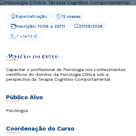
Especialização
12 meses
Pós-Graduação
Saúde
Psicologia Clínica: Terapia Cognitivo Comportamental
Inscrição:
11/06
a
30/11
11/09/2026
Psicologia Clínica:
Presencial
Terapia Cognitivo
Comportamental
Objetivo do curso
Capacitar o profissional de Psicologia nos conhecimentos
científicos do domínio da Psicologia Clínica sob a
perspectiva da Terapia Cognitivo-Comportamental
Público Alvo
Psicólogos
Coordenação do Curso