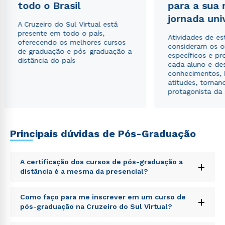
todo o Brasil
para a sua
Estou de acordo com a
Política de Privacidade.
e
autorizo que meus dados sejam utilizados para o
jornada uni
envio de conteúdos da Cruzeiro do Sul.
A Cruzeiro do Sul Virtual está
presente em todo o país,
Atividades de e
oferecendo os melhores cursos
consideram os o
de graduação e pós-graduação a
específicos e pro
distância do país
cada aluno e de
conhecimentos, 
atitudes, tornan
protagonista da
Principais dúvidas de Pós-Graduação
A certificação dos cursos de pós-graduação a
+
distância é a mesma da presencial?
Sed ut perspiciatis unde omnis iste natus error sit
Como faço para me inscrever em um curso de
+
voluptatem accusantium doloremque laudantium,
pós-graduação na Cruzeiro do Sul Virtual?
totam rem aperiam, eaque ipsa quae ab illo inventore
veritatis et quasi architecto beatae vitae dicta sunt