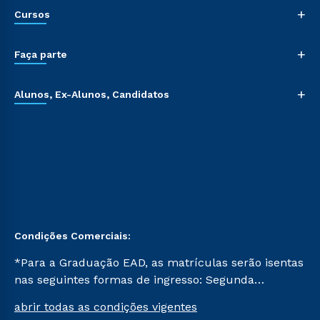
+
Cursos
+
Faça parte
+
Alunos, Ex-Alunos, Candidatos
Condições Comerciais:
*Para a Graduação EAD, as matrículas serão isentas
nas seguintes formas de ingresso: Segunda
Graduação, Segunda Graduação 2.0 e Transferência.
abrir todas as condições vigentes
Já para as demais, a taxa de matrícula será de R$