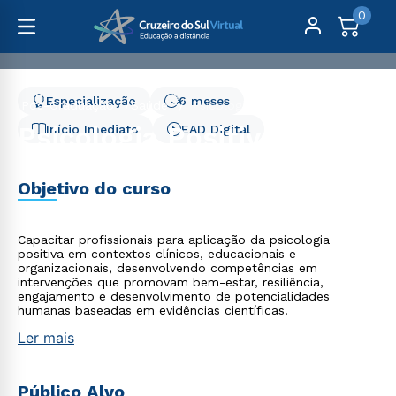
0
Especialização
6 meses
Pós-Graduação
Saúde
Psicologia Positiva - 6 meses
Psicologia Positiva - 6
Início Imediato
EAD Digital
meses
Objetivo do curso
Capacitar profissionais para aplicação da psicologia
positiva em contextos clínicos, educacionais e
organizacionais, desenvolvendo competências em
intervenções que promovam bem-estar, resiliência,
engajamento e desenvolvimento de potencialidades
humanas baseadas em evidências científicas.
Ler mais
Público Alvo