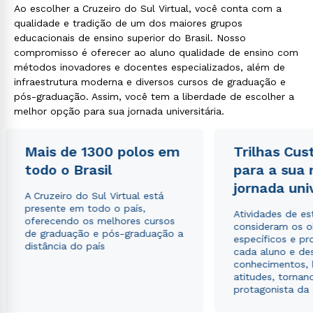
Ao escolher a Cruzeiro do Sul Virtual, você conta com a
qualidade e tradição de um dos maiores grupos
educacionais de ensino superior do Brasil. Nosso
compromisso é oferecer ao aluno qualidade de ensino com
métodos inovadores e docentes especializados, além de
infraestrutura moderna e diversos cursos de graduação e
pós-graduação. Assim, você tem a liberdade de escolher a
melhor opção para sua jornada universitária.
Rápido e fácil
WhatsApp
Mais de 1300 polos em
Trilhas Cus
ou
todo o Brasil
para a sua
jornada uni
A Cruzeiro do Sul Virtual está
presente em todo o país,
Atividades de e
oferecendo os melhores cursos
consideram os o
de graduação e pós-graduação a
específicos e pro
distância do país
cada aluno e de
conhecimentos, 
Estou de acordo com a
Política de Privacidade.
e
atitudes, tornan
autorizo que meus dados sejam utilizados para o
protagonista da
envio de conteúdos da Cruzeiro do Sul.