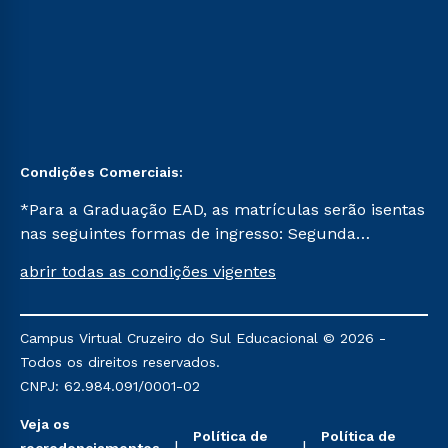
Condições Comerciais:
*Para a Graduação EAD, as matrículas serão isentas
nas seguintes formas de ingresso: Segunda
Graduação, Segunda Graduação 2.0 e Transferência.
abrir todas as condições vigentes
Já para as demais, a taxa de matrícula será de R$
49. *Para a Pós-graduação EAD, as ofertas
mencionadas são referentes aos cursos: Ensino
Campus Virtual Cruzeiro do Sul Educacional © 2026 -
Religioso, Geografia para a Docência e Metodologia
Todos os direitos reservados.
do Ensino de História: Questões Atuais.
CNPJ: 62.984.091/0001-02
Veja os
Política de
Política de