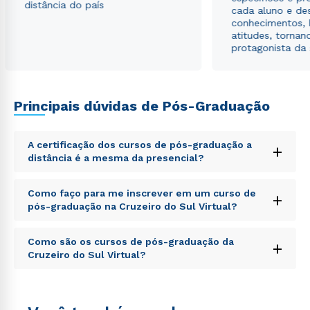
distância do país
cada aluno e de
conhecimentos, 
atitudes, tornan
protagonista da
Principais dúvidas de Pós-Graduação
A certificação dos cursos de pós-graduação a
+
distância é a mesma da presencial?
Sed ut perspiciatis unde omnis iste natus error sit
Como faço para me inscrever em um curso de
+
voluptatem accusantium doloremque laudantium,
pós-graduação na Cruzeiro do Sul Virtual?
totam rem aperiam, eaque ipsa quae ab illo inventore
veritatis et quasi architecto beatae vitae dicta sunt
Sed ut perspiciatis unde omnis iste natus error sit
explicabo. Nemo enim ipsam voluptatem quia
Como são os cursos de pós-graduação da
+
voluptatem accusantium doloremque laudantium,
voluptas sit aspernatur aut odit aut fugit, sed quia
Cruzeiro do Sul Virtual?
totam rem aperiam, eaque ipsa quae ab illo inventore
consequuntur magni dolores eos qui ratione
veritatis et quasi architecto beatae vitae dicta sunt
voluptatem sequi nesciunt.
Sed ut perspiciatis unde omnis iste natus error sit
explicabo. Nemo enim ipsam voluptatem quia
voluptatem accusantium doloremque laudantium,
voluptas sit aspernatur aut odit aut fugit, sed quia