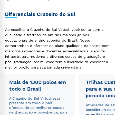
Diferenciais Cruzeiro do Sul
Ao escolher a Cruzeiro do Sul Virtual, você conta com a
qualidade e tradição de um dos maiores grupos
educacionais de ensino superior do Brasil. Nosso
Rápido e fácil
WhatsApp
compromisso é oferecer ao aluno qualidade de ensino com
métodos inovadores e docentes especializados, além de
ou
infraestrutura moderna e diversos cursos de graduação e
pós-graduação. Assim, você tem a liberdade de escolher a
melhor opção para sua jornada universitária.
Mais de 1300 polos em
Trilhas Cus
todo o Brasil
para a sua
Estou de acordo com a
Política de Privacidade.
e
jornada uni
autorizo que meus dados sejam utilizados para o
A Cruzeiro do Sul Virtual está
envio de conteúdos da Cruzeiro do Sul.
presente em todo o país,
Atividades de e
oferecendo os melhores cursos
consideram os o
de graduação e pós-graduação a
específicos e pro