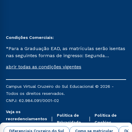
Condições Comerciais:
*Para a Graduação EAD, as matrículas serão isentas
nas seguintes formas de ingresso: Segunda
Graduação, Segunda Graduação 2.0 e Transferência.
abrir todas as condições vigentes
Já para as demais, a taxa de matrícula será de R$
49. *Para a Pós-graduação EAD, as ofertas
mencionadas são referentes aos cursos: Ensino
Campus Virtual Cruzeiro do Sul Educacional © 2026 -
Religioso, Geografia para a Docência e Metodologia
Todos os direitos reservados.
do Ensino de História: Questões Atuais.
CNPJ: 62.984.091/0001-02
Veja os
Política de
Política de
recredenciamentos
Privacidade
Cookies
aqui
Diferenciais Cruzeiro do Sul
Como se matricular
Dúv