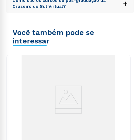
explicabo. Nemo enim ipsam voluptatem quia
Como são os cursos de pós-graduação da
+
voluptatem accusantium doloremque laudantium,
voluptas sit aspernatur aut odit aut fugit, sed quia
Cruzeiro do Sul Virtual?
totam rem aperiam, eaque ipsa quae ab illo inventore
consequuntur magni dolores eos qui ratione
veritatis et quasi architecto beatae vitae dicta sunt
voluptatem sequi nesciunt.
Sed ut perspiciatis unde omnis iste natus error sit
explicabo. Nemo enim ipsam voluptatem quia
voluptatem accusantium doloremque laudantium,
voluptas sit aspernatur aut odit aut fugit, sed quia
Você também pode se
totam rem aperiam, eaque ipsa quae ab illo inventore
consequuntur magni dolores eos qui ratione
veritatis et quasi architecto beatae vitae dicta sunt
interessar
voluptatem sequi nesciunt.
explicabo. Nemo enim ipsam voluptatem quia
voluptas sit aspernatur aut odit aut fugit, sed quia
consequuntur magni dolores eos qui ratione
voluptatem sequi nesciunt.