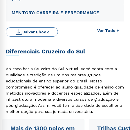
MENTORY: CARREIRA E PERFORMANCE
Ver Tudo +
Baixar Ebook
Diferenciais Cruzeiro do Sul
Rápido e fácil
WhatsApp
Ao escolher a Cruzeiro do Sul Virtual, você conta com a
qualidade e tradição de um dos maiores grupos
ou
educacionais de ensino superior do Brasil. Nosso
compromisso é oferecer ao aluno qualidade de ensino com
métodos inovadores e docentes especializados, além de
infraestrutura moderna e diversos cursos de graduação e
pós-graduação. Assim, você tem a liberdade de escolher a
melhor opção para sua jornada universitária.
Estou de acordo com a
Política de Privacidade.
e
autorizo que meus dados sejam utilizados para o
Mais de 1300 polos em
Trilhas Cus