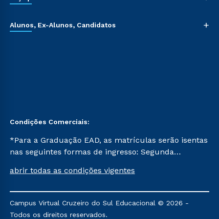
+
Alunos, Ex-Alunos, Candidatos
Condições Comerciais:
*Para a Graduação EAD, as matrículas serão isentas
nas seguintes formas de ingresso: Segunda
Graduação, Segunda Graduação 2.0 e Transferência.
abrir todas as condições vigentes
Já para as demais, a taxa de matrícula será de R$
49. *Para a Pós-graduação EAD, as ofertas
mencionadas são referentes aos cursos: Ensino
Campus Virtual Cruzeiro do Sul Educacional © 2026 -
Religioso, Geografia para a Docência e Metodologia
Todos os direitos reservados.