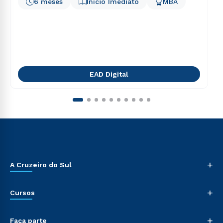
6 meses
Início Imediato
MBA
EAD Digital
+
A Cruzeiro do Sul
+
Cursos
+
Faça parte