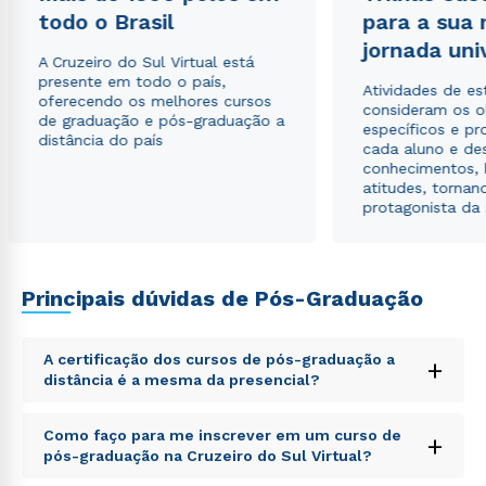
envio de conteúdos da Cruzeiro do Sul.
todo o Brasil
para a sua
jornada uni
A Cruzeiro do Sul Virtual está
presente em todo o país,
Atividades de e
oferecendo os melhores cursos
consideram os o
de graduação e pós-graduação a
específicos e pro
distância do país
cada aluno e de
conhecimentos, 
atitudes, tornan
protagonista da
Principais dúvidas de Pós-Graduação
A certificação dos cursos de pós-graduação a
+
distância é a mesma da presencial?
Sed ut perspiciatis unde omnis iste natus error sit
Como faço para me inscrever em um curso de
+
voluptatem accusantium doloremque laudantium,
pós-graduação na Cruzeiro do Sul Virtual?
totam rem aperiam, eaque ipsa quae ab illo inventore