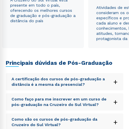
A Cruzeiro do Sul Virtual está
Estou de acordo com a
Política de Privacidade.
e
presente em todo o país,
Atividades de e
autorizo que meus dados sejam utilizados para o
oferecendo os melhores cursos
consideram os o
envio de conteúdos da Cruzeiro do Sul.
de graduação e pós-graduação a
específicos e pro
distância do país
cada aluno e de
conhecimentos, 
atitudes, tornan
protagonista da
Principais dúvidas de Pós-Graduação
A certificação dos cursos de pós-graduação a
+
distância é a mesma da presencial?
Sed ut perspiciatis unde omnis iste natus error sit
Como faço para me inscrever em um curso de
+
voluptatem accusantium doloremque laudantium,
pós-graduação na Cruzeiro do Sul Virtual?
totam rem aperiam, eaque ipsa quae ab illo inventore
veritatis et quasi architecto beatae vitae dicta sunt
Sed ut perspiciatis unde omnis iste natus error sit
explicabo. Nemo enim ipsam voluptatem quia
Como são os cursos de pós-graduação da
+
voluptatem accusantium doloremque laudantium,
voluptas sit aspernatur aut odit aut fugit, sed quia
Cruzeiro do Sul Virtual?
totam rem aperiam, eaque ipsa quae ab illo inventore