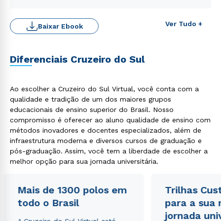
Ver Tudo +
Baixar Ebook
Diferenciais Cruzeiro do Sul
Ao escolher a Cruzeiro do Sul Virtual, você conta com a
qualidade e tradição de um dos maiores grupos
educacionais de ensino superior do Brasil. Nosso
compromisso é oferecer ao aluno qualidade de ensino com
métodos inovadores e docentes especializados, além de
Rápido e fácil
WhatsApp
infraestrutura moderna e diversos cursos de graduação e
pós-graduação. Assim, você tem a liberdade de escolher a
ou
melhor opção para sua jornada universitária.
Mais de 1300 polos em
Trilhas Cus
todo o Brasil
para a sua
jornada uni