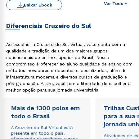
Ver Tudo +
Baixar Ebook
Diferenciais Cruzeiro do Sul
Rápido e fácil
WhatsApp
ou
Ao escolher a Cruzeiro do Sul Virtual, você conta com a
qualidade e tradição de um dos maiores grupos
educacionais de ensino superior do Brasil. Nosso
compromisso é oferecer ao aluno qualidade de ensino com
métodos inovadores e docentes especializados, além de
infraestrutura moderna e diversos cursos de graduação e
pós-graduação. Assim, você tem a liberdade de escolher a
melhor opção para sua jornada universitária.
Estou de acordo com a
Política de Privacidade.
e
autorizo que meus dados sejam utilizados para o
envio de conteúdos da Cruzeiro do Sul.
Mais de 1300 polos em
Trilhas Cus
todo o Brasil
para a sua
jornada uni
A Cruzeiro do Sul Virtual está
presente em todo o país,
Atividades de e
oferecendo os melhores cursos