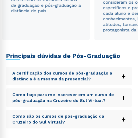
consideram os o
de graduação e pós-graduação a
específicos e pro
distância do país
cada aluno e de
conhecimentos, 
atitudes, tornan
protagonista da
Principais dúvidas de Pós-Graduação
A certificação dos cursos de pós-graduação a
+
distância é a mesma da presencial?
Sed ut perspiciatis unde omnis iste natus error sit
Como faço para me inscrever em um curso de
+
voluptatem accusantium doloremque laudantium,
pós-graduação na Cruzeiro do Sul Virtual?
totam rem aperiam, eaque ipsa quae ab illo inventore
veritatis et quasi architecto beatae vitae dicta sunt
Sed ut perspiciatis unde omnis iste natus error sit
explicabo. Nemo enim ipsam voluptatem quia
Como são os cursos de pós-graduação da
+
voluptatem accusantium doloremque laudantium,
voluptas sit aspernatur aut odit aut fugit, sed quia
Cruzeiro do Sul Virtual?
totam rem aperiam, eaque ipsa quae ab illo inventore
consequuntur magni dolores eos qui ratione
veritatis et quasi architecto beatae vitae dicta sunt
voluptatem sequi nesciunt.
Sed ut perspiciatis unde omnis iste natus error sit
explicabo. Nemo enim ipsam voluptatem quia