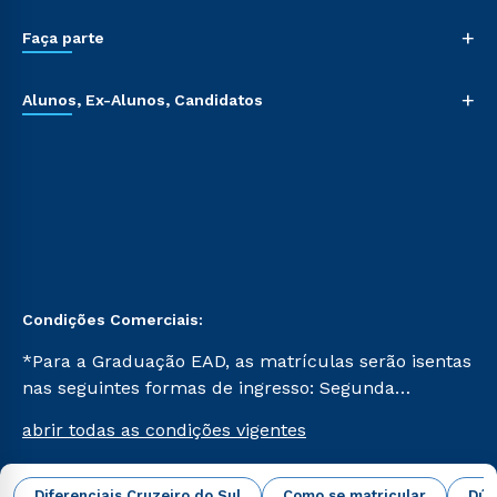
+
Faça parte
+
Alunos, Ex-Alunos, Candidatos
Condições Comerciais:
*Para a Graduação EAD, as matrículas serão isentas
nas seguintes formas de ingresso: Segunda
Graduação, Segunda Graduação 2.0 e Transferência.
abrir todas as condições vigentes
Já para as demais, a taxa de matrícula será de R$
49. *Para a Pós-graduação EAD, as ofertas
mencionadas são referentes aos cursos: Ensino
Diferenciais Cruzeiro do Sul
Como se matricular
Dúv