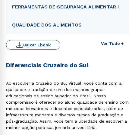
FERRAMENTAS DE SEGURANÇA ALIMENTAR I
QUALIDADE DOS ALIMENTOS
Ver Tudo +
Baixar Ebook
Rápido e fácil
WhatsApp
ou
Diferenciais Cruzeiro do Sul
Ao escolher a Cruzeiro do Sul Virtual, você conta com a
qualidade e tradição de um dos maiores grupos
educacionais de ensino superior do Brasil. Nosso
compromisso é oferecer ao aluno qualidade de ensino com
Estou de acordo com a
Política de Privacidade.
e
métodos inovadores e docentes especializados, além de
autorizo que meus dados sejam utilizados para o
infraestrutura moderna e diversos cursos de graduação e
envio de conteúdos da Cruzeiro do Sul.
pós-graduação. Assim, você tem a liberdade de escolher a
melhor opção para sua jornada universitária.