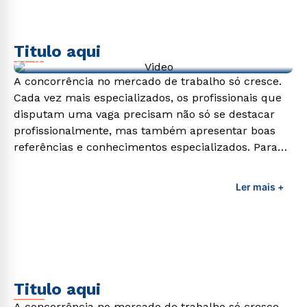
5
º
direito
6
º
pedagogia
Titulo aqui
Video de exemplo
7
º
fisioterapia
A concorrência no mercado de trabalho só cresce.
8
º
enfermagem
Cada vez mais especializados, os profissionais que
9
º
administração
disputam uma vaga precisam não só se destacar
profissionalmente, mas também apresentar boas
10
º
biomedicina
referências e conhecimentos especializados. Para
adquirir esses conhecimentos e capacitar os
profissionais da área é preciso garantir uma
Ler mais +
formação de qualidade que consiga suprir todas as
demandas exigidas atualmente.
Titulo aqui
A concorrência no mercado de trabalho só cresce.