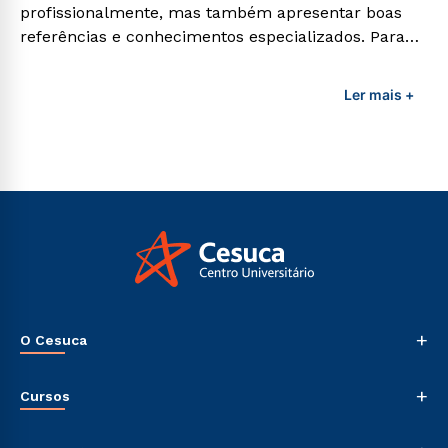
profissionalmente, mas também apresentar boas
referências e conhecimentos especializados. Para
adquirir esses conhecimentos e capacitar os
profissionais da área é preciso garantir uma
Ler mais +
formação de qualidade que consiga suprir todas as
demandas exigidas atualmente.
+
O Cesuca
Nossa História
+
Cursos
Sala de Imprensa
Trabalhe Conosco
Graduação