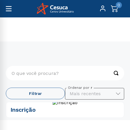
0
Cruzeiro do sul
O que você procura?
TERMOS MAIS BUSCADOS
Ordenar por
Mais recentes
Filtrar
1
º
psicologia
2
º
medicina
Inscrição
3
º
farmácia
4
º
engenharia