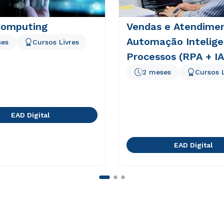
Computing
Vendas e Atendime
Automação Intelige
ses
Cursos Livres
Processos (RPA + IA
2 meses
Cursos L
EAD Digital
EAD Digital