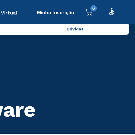
0
Minha Inscrição
 Virtual
Dúvidas
ware