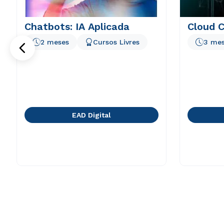
Chatbots: IA Aplicada
Cloud 
2 meses
Cursos Livres
3 me
EAD Digital