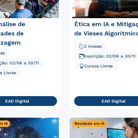
nálise de
Ética em IA e Mitiga
dades de
de Vieses Algorítmic
izagem
2 meses
ses
Inscrição:
02/06
a
30/11
ição:
02/06
a
30/11
Cursos Livres
s Livres
EAD Digital
EAD Digital
m IA
Novidade em IA