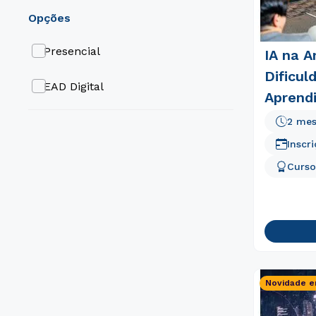
opções
Presencial
IA na A
Dificul
EAD Digital
Aprend
2 me
Inscr
Curso
Novidade e