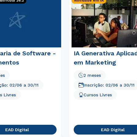
trícula 26.2
Novidade em IA
Estou de acordo com a
Política de Privacidade.
e
autorizo que meus dados sejam utilizados para o
envio de conteúdos do Cesuca.
aria de Software -
IA Generativa Aplica
mentos
em Marketing
ses
2 meses
ição:
02/06
a
30/11
Inscrição:
02/06
a
30/11
s Livres
Cursos Livres
EAD Digital
EAD Digital