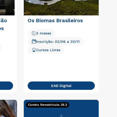
ção
Os Biomas Brasileiros
os
3 meses
Inscrição:
02/06
a
30/11
Cursos Livres
EAD Digital
Combo Rematrícula 26.2