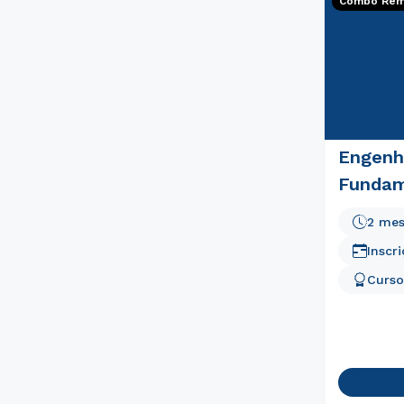
Combo Rema
Engenh
Funda
2 me
Inscr
Curso