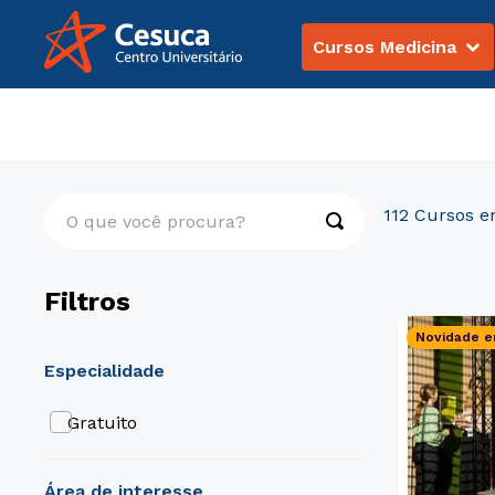
Cursos Medicina
Cursos Livres
Engenharia e Tecnologia
O que você procura?
112
Filtros
Novidade e
especialidade
Gratuito
área de interesse