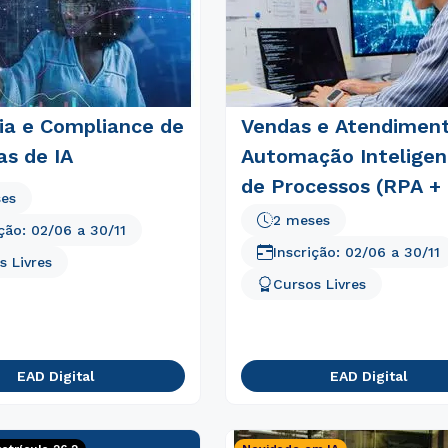
ia e Compliance de
Vendas e Atendimen
as de IA
Automação Inteligen
de Processos (RPA + 
ses
2 meses
ição:
02/06
a
30/11
Inscrição:
02/06
a
30/11
s Livres
Cursos Livres
Rápido e fácil
WhatsApp
ou
EAD Digital
EAD Digital