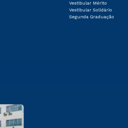
Vestibular Mérito
Vestibular Solidário
Segunda Graduação
Cesuca
Rua Silvério Manoel da Silva,
160 Colinas – Cachoeirinha/RS