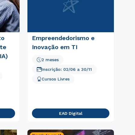
to
Empreendedorismo e
te
Inovação em TI
IA)
2 meses
Inscrição:
02/06
a
30/11
Cursos Livres
EAD Digital