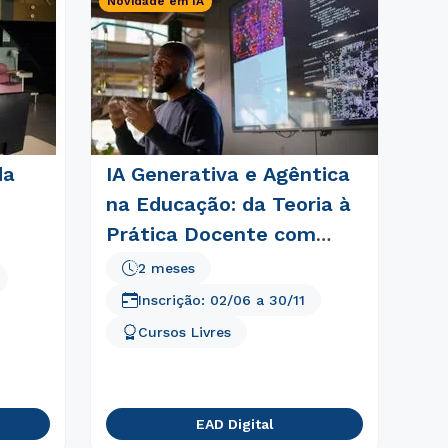
Novidade em IA
da
IA Generativa e Agêntica
na Educação: da Teoria à
Prática Docente com
TPACK e BNCC
2 meses
Inscrição:
02/06
a
30/11
Cursos Livres
EAD Digital