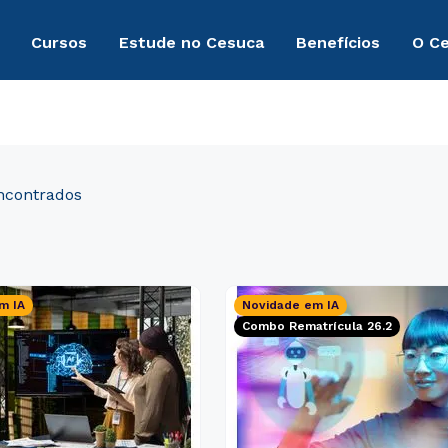
Cursos
Estude no Cesuca
Benefícios
O C
m IA
Novidade em IA
Combo Rematrícula 26.2