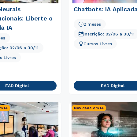
Neurais
Chatbots: IA Aplicad
cionais: Liberte o
2 meses
a IA
Inscrição:
02/06
a
30/11
ses
Cursos Livres
ição:
02/06
a
30/11
s Livres
EAD Digital
EAD Digital
m IA
Novidade em IA