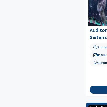
Auditor
Sistem
2 me
Inscr
Curso