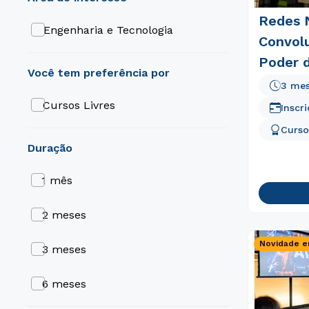
Redes 
Engenharia e Tecnologia
Convolu
Poder d
3 me
Cursos Livres
Inscr
Curso
duração
1 mês
2 meses
Novidade e
3 meses
6 meses