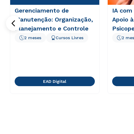
Gerenciamento de
IA com
Manutenção: Organização,
Apoio à
Planejamento e Controle
Psicop
2 meses
Cursos Livres
2 mes
EAD Digital