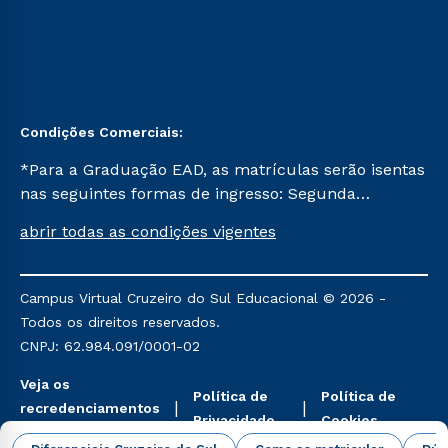
Condições Comerciais:
*Para a Graduação EAD, as matrículas serão isentas
nas seguintes formas de ingresso: Segunda
Graduação, Segunda Graduação 2.0 e Transferência.
abrir todas as condições vigentes
Já para as demais, a taxa de matrícula será de R$
49. *Para a Pós-graduação EAD, as ofertas
mencionadas são referentes aos cursos: Ensino
Campus Virtual Cruzeiro do Sul Educacional © 2026 -
Religioso, Geografia para a Docência e Metodologia
Todos os direitos reservados.
do Ensino de História: Questões Atuais.
CNPJ: 62.984.091/0001-02
Veja os
Política de
Política de
recredenciamentos
Privacidade
Cookies
aqui