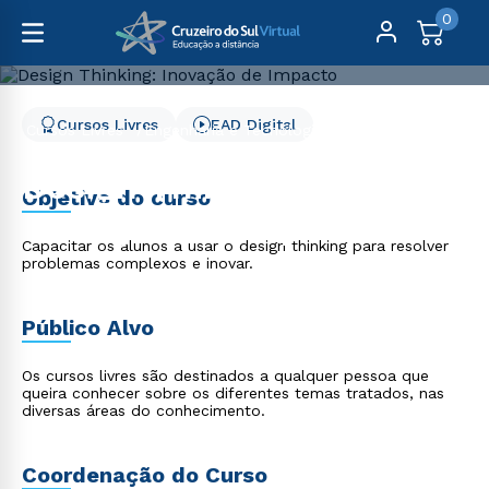
0
Cursos Livres
EAD Digital
Cursos Livres
Engenharia e Tecnologia
Design Thinking: Inovação de Impacto
Design Thinking:
Objetivo do curso
Inovação de Impacto
Capacitar os alunos a usar o design thinking para resolver
problemas complexos e inovar.
Público Alvo
Os cursos livres são destinados a qualquer pessoa que
queira conhecer sobre os diferentes temas tratados, nas
diversas áreas do conhecimento.
Coordenação do Curso