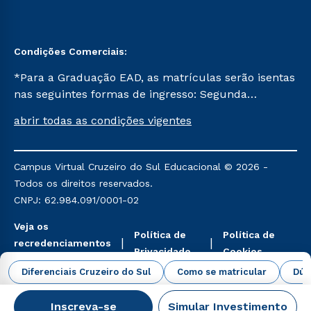
Condições Comerciais:
*Para a Graduação EAD, as matrículas serão isentas
nas seguintes formas de ingresso: Segunda
Graduação, Segunda Graduação 2.0 e Transferência.
abrir todas as condições vigentes
Já para as demais, a taxa de matrícula será de R$
49. *Para a Pós-graduação EAD, as ofertas
mencionadas são referentes aos cursos: Ensino
Campus Virtual Cruzeiro do Sul Educacional © 2026 -
Religioso, Geografia para a Docência e Metodologia
Todos os direitos reservados.
do Ensino de História: Questões Atuais.
CNPJ: 62.984.091/0001-02
Veja os
Política de
Política de
recredenciamentos
Privacidade
Cookies
aqui
Diferenciais Cruzeiro do Sul
Como se matricular
Dúv
Inscreva-se
Simular Investimento