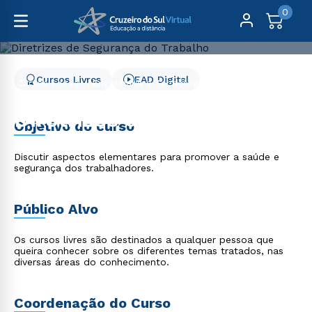
0
Cursos Livres
EAD Digital
Cursos Livres
Engenharia e Tecnologia
Diretrizes de Segurança do Trabalho
Diretrizes de Segurança
Objetivo do curso
do Trabalho
Discutir aspectos elementares para promover a saúde e
segurança dos trabalhadores.
Público Alvo
Os cursos livres são destinados a qualquer pessoa que
queira conhecer sobre os diferentes temas tratados, nas
diversas áreas do conhecimento.
Coordenação do Curso