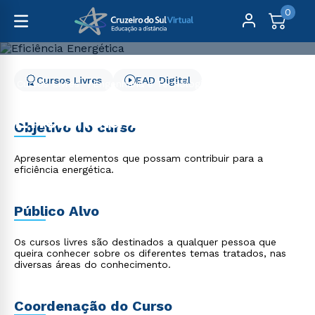
0
Cursos Livres
EAD Digital
Cursos Livres
Engenharia e Tecnologia
Eficiência Energética
Eficiência Energética
Objetivo do curso
Apresentar elementos que possam contribuir para a
eficiência energética.
Público Alvo
Os cursos livres são destinados a qualquer pessoa que
queira conhecer sobre os diferentes temas tratados, nas
diversas áreas do conhecimento.
Coordenação do Curso