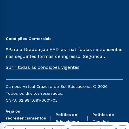
Condições Comerciais:
*Para a Graduação EAD, as matrículas serão isentas
nas seguintes formas de ingresso: Segunda
Graduação, Segunda Graduação 2.0 e Transferência.
abrir todas as condições vigentes
Já para as demais, a taxa de matrícula será de R$
49. *Para a Pós-graduação EAD, as ofertas
mencionadas são referentes aos cursos: Ensino
Campus Virtual Cruzeiro do Sul Educacional © 2026 -
Religioso, Geografia para a Docência e Metodologia
Todos os direitos reservados.
do Ensino de História: Questões Atuais.
CNPJ: 62.984.091/0001-02
Veja os
Política de
Política de
recredenciamentos
Privacidade
Cookies
aqui