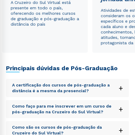
A Cruzeiro do Sul Virtual está
presente em todo o país,
Atividades de e
oferecendo os melhores cursos
consideram os o
de graduação e pós-graduação a
específicos e pro
distância do país
cada aluno e de
conhecimentos, 
atitudes, tornan
protagonista da
Principais dúvidas de Pós-Graduação
Rápido e fácil
WhatsApp
A certificação dos cursos de pós-graduação a
+
distância é a mesma da presencial?
ou
Sed ut perspiciatis unde omnis iste natus error sit
Como faço para me inscrever em um curso de
+
voluptatem accusantium doloremque laudantium,
pós-graduação na Cruzeiro do Sul Virtual?
totam rem aperiam, eaque ipsa quae ab illo inventore
veritatis et quasi architecto beatae vitae dicta sunt
Sed ut perspiciatis unde omnis iste natus error sit
explicabo. Nemo enim ipsam voluptatem quia
Como são os cursos de pós-graduação da
+
voluptatem accusantium doloremque laudantium,
voluptas sit aspernatur aut odit aut fugit, sed quia
Cruzeiro do Sul Virtual?