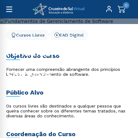
0
Cursos Livres
EAD Digital
Cursos Livres
Engenharia e Tecnologia
Fundamentos de Gerenciamento de Software
Fundamentos de
Objetivo do curso
Gerenciamento de
Fornecer uma compreensão abrangente dos princípios
Software
básicos do gerenciamento de software.
Público Alvo
Os cursos livres são destinados a qualquer pessoa que
queira conhecer sobre os diferentes temas tratados, nas
diversas áreas do conhecimento.
Coordenação do Curso