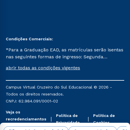
Condições Comerciais:
*Para a Graduação EAD, as matrículas serão isentas
nas seguintes formas de ingresso: Segunda
Graduação, Segunda Graduação 2.0 e Transferência.
abrir todas as condições vigentes
Já para as demais, a taxa de matrícula será de R$
49. *Para a Pós-graduação EAD, as ofertas
mencionadas são referentes aos cursos: Ensino
Campus Virtual Cruzeiro do Sul Educacional © 2026 -
Religioso, Geografia para a Docência e Metodologia
Todos os direitos reservados.
do Ensino de História: Questões Atuais.
CNPJ: 62.984.091/0001-02
Veja os
Política de
Política de
recredenciamentos
Privacidade
Cookies
aqui