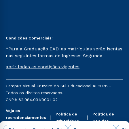
Condições Comerciais:
*Para a Graduação EAD, as matrículas serão isentas
nas seguintes formas de ingresso: Segunda
Graduação, Segunda Graduação 2.0 e Transferência.
abrir todas as condições vigentes
Já para as demais, a taxa de matrícula será de R$
49. *Para a Pós-graduação EAD, as ofertas
mencionadas são referentes aos cursos: Ensino
Campus Virtual Cruzeiro do Sul Educacional © 2026 -
Religioso, Geografia para a Docência e Metodologia
Todos os direitos reservados.
do Ensino de História: Questões Atuais.
CNPJ: 62.984.091/0001-02
Veja os
Política de
Política de
recredenciamentos
Privacidade
Cookies
aqui