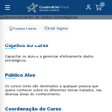
0
Cursos Livres
EAD Digital
Cursos Livres
Engenharia e Tecnologia
Gerenciamento de Dados Estratégicos
Gerenciamento de Dados
Objetivo do curso
Estratégicos
Capacitar os alunos a gerenciar efetivamente dados
estratégicos.
Público Alvo
Os cursos livres são destinados a qualquer pessoa que
queira conhecer sobre os diferentes temas tratados, nas
diversas áreas do conhecimento.
Coordenação do Curso