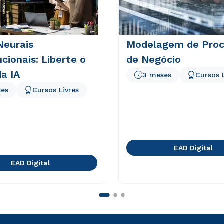
Neurais
Modelagem de Proc
cionais: Liberte o
de Negócio
a IA
3 meses
Cursos 
ses
Cursos Livres
EAD Digital
EAD Digital