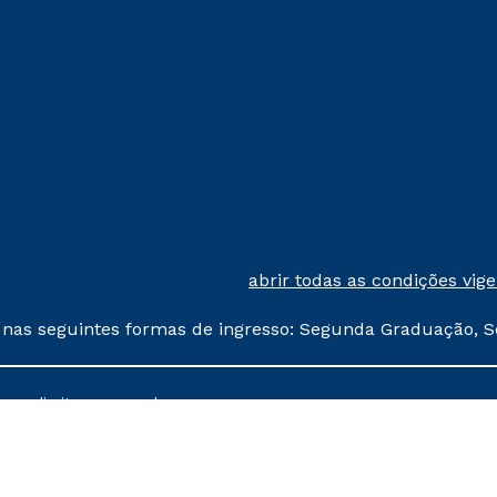
abrir todas as condições vig
 nas seguintes formas de ingresso: Segunda Graduação, S
comerciais oferecidos serão
 os direitos reservados.
nais poderão sofrer alterações nos períodos de rematríc
Política de Cookies