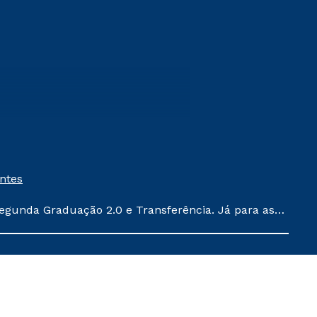
entes
egunda Graduação 2.0 e Transferência. Já para as
ula conforme exposto no contrato de prestação de