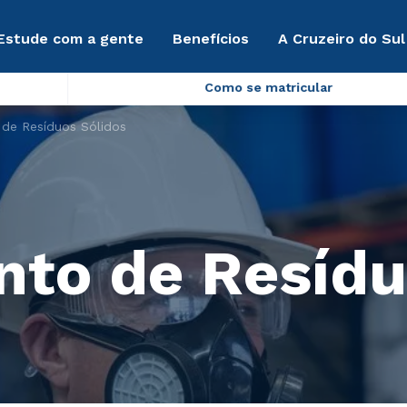
Estude com a gente
Benefícios
A Cruzeiro do Sul
Como se matricular
de Resíduos Sólidos
to de Resídu