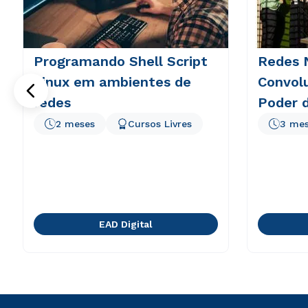
Programando Shell Script
Redes 
Linux em ambientes de
Convolu
redes
Poder d
2 meses
Cursos Livres
3 me
EAD Digital