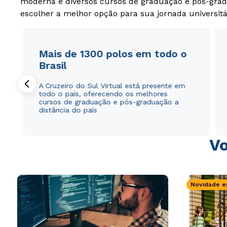
moderna e diversos cursos de graduação e pós-grad
escolher a melhor opção para sua jornada universitá
Mais de 1300 polos em todo o
Brasil
A Cruzeiro do Sul Virtual está presente em
todo o país, oferecendo os melhores
cursos de graduação e pós-graduação a
distância do país
Vo
Novidade e