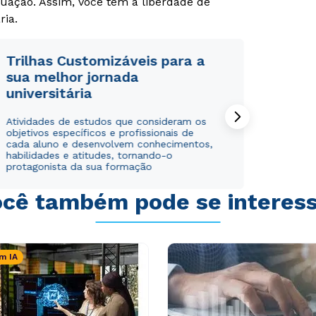
uação. Assim, você tem a liberdade de
ria.
Rápido e fácil
Rápido e fácil
Trilhas Customizáveis para a
WhatsApp
WhatsApp
sua melhor jornada
ou
ou
universitária
Atividades de estudos que consideram os
objetivos específicos e profissionais de
cada aluno e desenvolvem conhecimentos,
habilidades e atitudes, tornando-o
protagonista da sua formação
Estou de acordo com a
Estou de acordo com a
Política de Privacidade.
Política de Privacidade.
e
e
cê também pode se interes
autorizo que meus dados sejam utilizados para o
autorizo que meus dados sejam utilizados para o
envio de conteúdos da Cruzeiro do Sul.
envio de conteúdos da Cruzeiro do Sul.
m IA