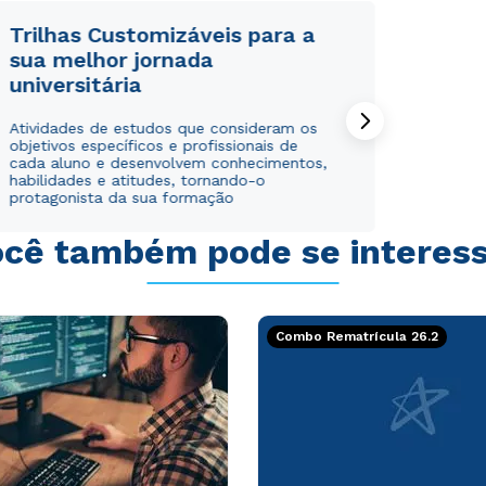
Trilhas Customizáveis para a
sua melhor jornada
universitária
Rápido e fácil
Rápido e fácil
Atividades de estudos que consideram os
WhatsApp
WhatsApp
objetivos específicos e profissionais de
cada aluno e desenvolvem conhecimentos,
ou
ou
habilidades e atitudes, tornando-o
protagonista da sua formação
cê também pode se interes
Combo Rematrícula 26.2
Estou de acordo com a
Estou de acordo com a
Política de Privacidade.
Política de Privacidade.
e
e
autorizo que meus dados sejam utilizados para o
autorizo que meus dados sejam utilizados para o
envio de conteúdos da Cruzeiro do Sul.
envio de conteúdos da Cruzeiro do Sul.