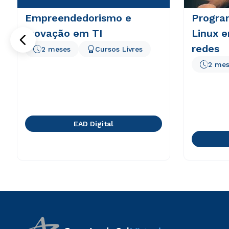
Empreendedorismo e
Progra
Inovação em TI
Linux 
redes
2 meses
Cursos Livres
2 mes
EAD Digital