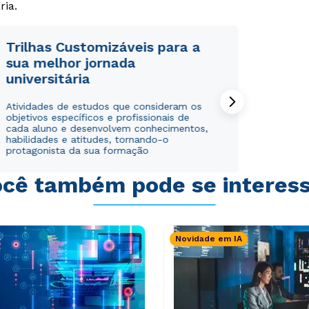
Rápido e fácil
Rápido e fácil
ria.
WhatsApp
WhatsApp
ou
ou
Trilhas Customizáveis para a
sua melhor jornada
universitária
Atividades de estudos que consideram os
objetivos específicos e profissionais de
cada aluno e desenvolvem conhecimentos,
Estou de acordo com a
Estou de acordo com a
Política de Privacidade.
Política de Privacidade.
e
e
habilidades e atitudes, tornando-o
protagonista da sua formação
autorizo que meus dados sejam utilizados para o
autorizo que meus dados sejam utilizados para o
envio de conteúdos da Cruzeiro do Sul.
envio de conteúdos da Cruzeiro do Sul.
cê também pode se interes
Novidade em IA