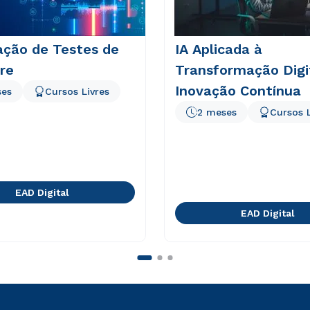
ção de Testes de
IA Aplicada à
re
Transformação Digi
Inovação Contínua
ses
Cursos Livres
2 meses
Cursos L
EAD Digital
EAD Digital