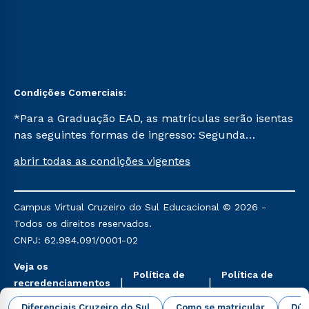
Condições Comerciais:
*Para a Graduação EAD, as matrículas serão isentas
nas seguintes formas de ingresso: Segunda
Graduação, Segunda Graduação 2.0 e Transferência.
abrir todas as condições vigentes
Já para as demais, a taxa de matrícula será de R$
49. *Para a Pós-graduação EAD, as ofertas
mencionadas são referentes aos cursos: Ensino
Campus Virtual Cruzeiro do Sul Educacional © 2026 -
Religioso, Geografia para a Docência e Metodologia
Todos os direitos reservados.
do Ensino de História: Questões Atuais.
CNPJ: 62.984.091/0001-02
Veja os
Política de
Política de
recredenciamentos
Privacidade
Cookies
aqui
Diferenciais Cruzeiro do Sul
Como se matricular
Dúv