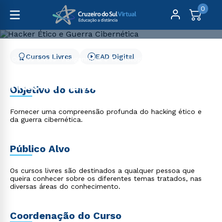
0
Cursos Livres
EAD Digital
Cursos Livres
Engenharia e Tecnologia
Hacker Ético e Guerra Cibernética
Hacker Ético e Guerra
Objetivo do curso
Cibernética
Fornecer uma compreensão profunda do hacking ético e
da guerra cibernética.
Público Alvo
Os cursos livres são destinados a qualquer pessoa que
queira conhecer sobre os diferentes temas tratados, nas
diversas áreas do conhecimento.
Coordenação do Curso