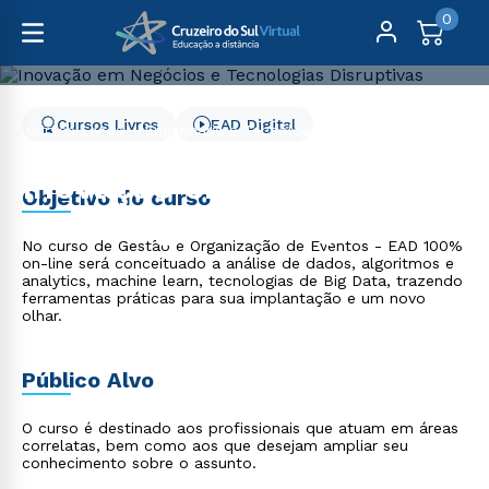
0
Cursos Livres
EAD Digital
Cursos Livres
Engenharia e Tecnologia
Inovação em Negócios e Tecnologias Disruptivas
Inovação em Negócios e
Objetivo do curso
Tecnologias Disruptivas
No curso de Gestão e Organização de Eventos - EAD 100%
on-line será conceituado a análise de dados, algoritmos e
analytics, machine learn, tecnologias de Big Data, trazendo
ferramentas práticas para sua implantação e um novo
olhar.
Público Alvo
O curso é destinado aos profissionais que atuam em áreas
correlatas, bem como aos que desejam ampliar seu
conhecimento sobre o assunto.