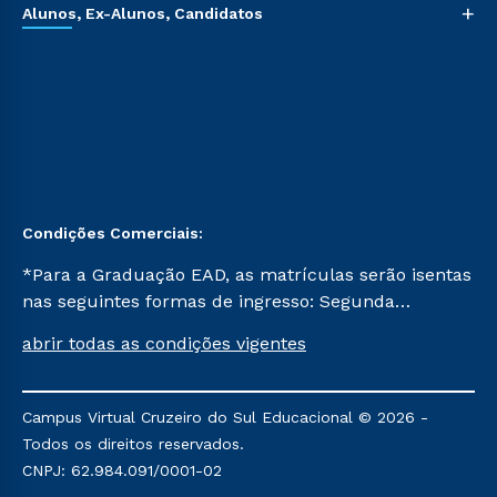
+
Alunos, Ex-Alunos, Candidatos
Condições Comerciais:
*Para a Graduação EAD, as matrículas serão isentas
nas seguintes formas de ingresso: Segunda
Graduação, Segunda Graduação 2.0 e Transferência.
abrir todas as condições vigentes
Já para as demais, a taxa de matrícula será de R$
49. *Para a Pós-graduação EAD, as ofertas
mencionadas são referentes aos cursos: Ensino
Campus Virtual Cruzeiro do Sul Educacional © 2026 -
Religioso, Geografia para a Docência e Metodologia
Todos os direitos reservados.
do Ensino de História: Questões Atuais.
CNPJ: 62.984.091/0001-02