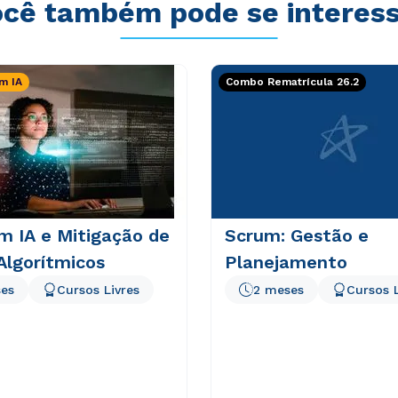
cê também pode se interes
m IA
Combo Rematrícula 26.2
m IA e Mitigação de
Scrum: Gestão e
Algorítmicos
Planejamento
es
Cursos Livres
2 meses
Cursos L