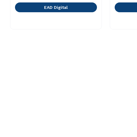
EAD Digital
A Cruzeiro do Sul
Cursos
Nossa História
Graduaçã
Sala de Imprensa
Pós-gradu
Trabalhe Conosco
Cursos de