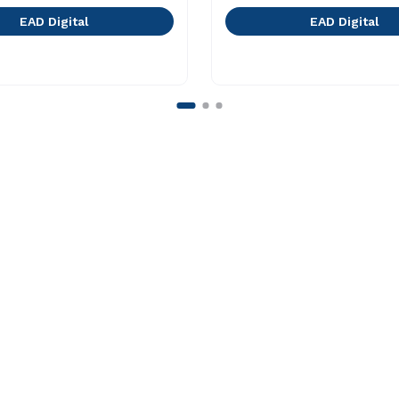
EAD Digital
EAD Digital
Faça Parte
o
Vestibular Múltipla Escolha
ação
Vestibular Redação
 Medicina
Ingresso via Enem