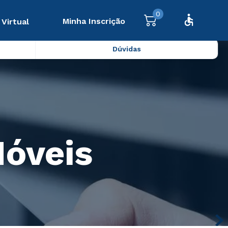
0
Minha Inscrição
 Virtual
Dúvidas
Móveis