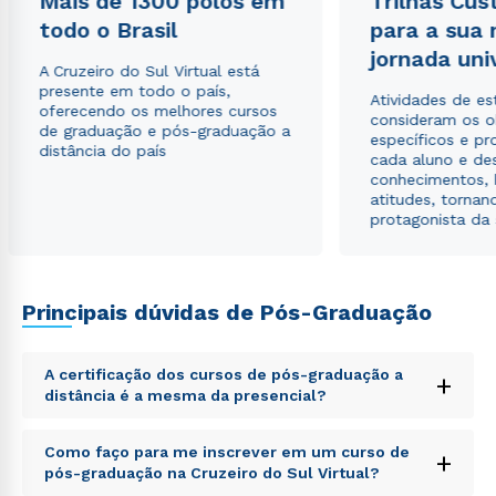
Mais de 1300 polos em
Trilhas Cus
todo o Brasil
para a sua
Rápido e fácil
WhatsApp
jornada uni
A Cruzeiro do Sul Virtual está
ou
presente em todo o país,
Atividades de e
oferecendo os melhores cursos
consideram os o
de graduação e pós-graduação a
específicos e pro
distância do país
cada aluno e de
conhecimentos, 
atitudes, tornan
protagonista da
Estou de acordo com a
Política de Privacidade.
e
autorizo que meus dados sejam utilizados para o
envio de conteúdos da Cruzeiro do Sul.
Principais dúvidas de Pós-Graduação
A certificação dos cursos de pós-graduação a
+
distância é a mesma da presencial?
Sed ut perspiciatis unde omnis iste natus error sit
Como faço para me inscrever em um curso de
+
voluptatem accusantium doloremque laudantium,
pós-graduação na Cruzeiro do Sul Virtual?
totam rem aperiam, eaque ipsa quae ab illo inventore