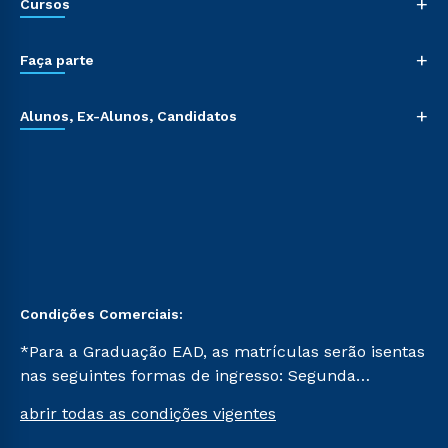
+
Cursos
+
Faça parte
+
Alunos, Ex-Alunos, Candidatos
Condições Comerciais:
*Para a Graduação EAD, as matrículas serão isentas
nas seguintes formas de ingresso: Segunda
Graduação, Segunda Graduação 2.0 e Transferência.
abrir todas as condições vigentes
Já para as demais, a taxa de matrícula será de R$
49. *Para a Pós-graduação EAD, as ofertas