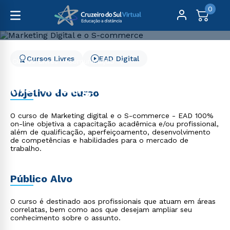
0
Cursos Livres
EAD Digital
Cursos Livres
Comunicação
Marketing Digital e o S-commerce
Marketing Digital e o S-
Objetivo do curso
commerce
O curso de Marketing digital e o S-commerce - EAD 100%
on-line objetiva a capacitação acadêmica e/ou profissional,
além de qualificação, aperfeiçoamento, desenvolvimento
de competências e habilidades para o mercado de
trabalho.
Público Alvo
O curso é destinado aos profissionais que atuam em áreas
correlatas, bem como aos que desejam ampliar seu
conhecimento sobre o assunto.