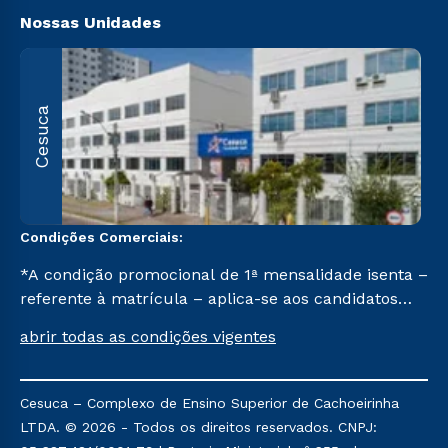
Nossas Unidades
R
Cesuca
1
C
Condições Comerciais:
*A condição promocional de 1ª mensalidade isenta –
referente à matrícula – aplica-se aos candidatos
aprovados em todas as formas de ingresso, exceto
abrir todas as condições vigentes
na prova on-line ou agendada, que ofertam bolsas
de até 50% de desconto, ambos ingressantes no 2º
semestre de 2023, que ainda não tenham efetivado
Cesuca – Complexo de Ensino Superior de Cachoeirinha
e/ou não tenham cancelado ou trancado sua
LTDA. © 2026 - Todos os direitos reservados. CNPJ:
matrícula em uma das Instituições da Cruzeiro do