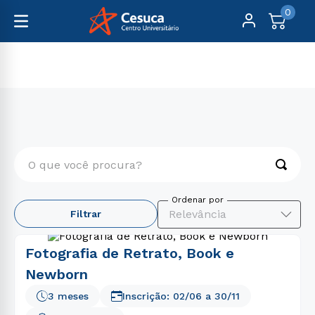
0
Cursos Livres
Comunicação
O que você procura?
TERMOS MAIS BUSCADOS
Relevância
Filtrar
1
º
psicologia
2
º
medicina
Fotografia de Retrato, Book e
3
º
farmácia
Newborn
4
º
engenharia
3 meses
Inscrição:
02/06
a
30/11