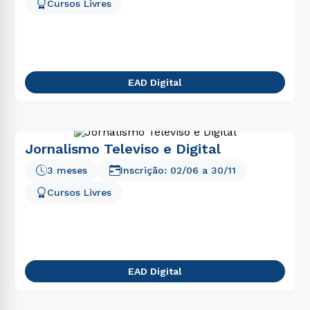
5
º
direito
Cursos Livres
6
º
pedagogia
7
º
fisioterapia
8
º
enfermagem
EAD Digital
9
º
administração
10
º
biomedicina
Jornalismo Televiso e Digital
3 meses
Inscrição:
02/06
a
30/11
Cursos Livres
EAD Digital