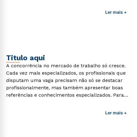
adquirir esses conhecimentos e capacitar os
profissionais da área é preciso garantir uma
Ler mais +
formação de qualidade que consiga suprir todas as
demandas exigidas atualmente.
Titulo aqui
A concorrência no mercado de trabalho só cresce.
Cada vez mais especializados, os profissionais que
disputam uma vaga precisam não só se destacar
profissionalmente, mas também apresentar boas
referências e conhecimentos especializados. Para
adquirir esses conhecimentos e capacitar os
profissionais da área é preciso garantir uma
Ler mais +
formação de qualidade que consiga suprir todas as
demandas exigidas atualmente.