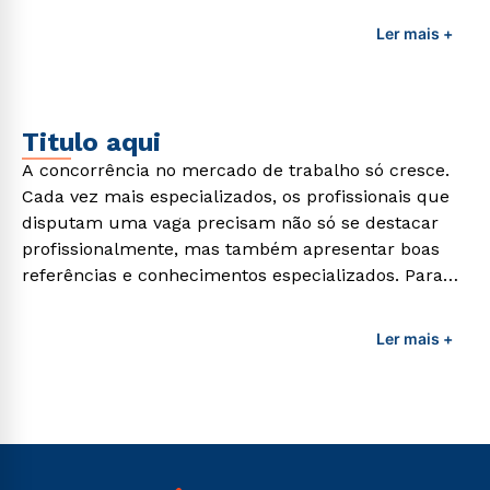
profissionais da área é preciso garantir uma
Ler mais +
formação de qualidade que consiga suprir todas as
demandas exigidas atualmente.
Titulo aqui
A concorrência no mercado de trabalho só cresce.
Cada vez mais especializados, os profissionais que
disputam uma vaga precisam não só se destacar
profissionalmente, mas também apresentar boas
referências e conhecimentos especializados. Para
adquirir esses conhecimentos e capacitar os
profissionais da área é preciso garantir uma
Ler mais +
formação de qualidade que consiga suprir todas as
demandas exigidas atualmente.