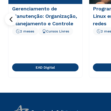
Gerenciamento de
Progra
Manutenção: Organização,
Linux 
Planejamento e Controle
redes
2 meses
Cursos Livres
2 mes
EAD Digital