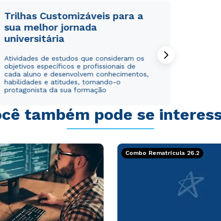
Trilhas Customizáveis para a
sua melhor jornada
universitária
Rápido e fácil
Rápido e fácil
Atividades de estudos que consideram os
WhatsApp
WhatsApp
objetivos específicos e profissionais de
cada aluno e desenvolvem conhecimentos,
ou
ou
habilidades e atitudes, tornando-o
protagonista da sua formação
cê também pode se interes
Combo Rematrícula 26.2
Estou de acordo com a
Estou de acordo com a
Política de Privacidade.
Política de Privacidade.
e
e
autorizo que meus dados sejam utilizados para o
autorizo que meus dados sejam utilizados para o
envio de conteúdos da Cruzeiro do Sul.
envio de conteúdos da Cruzeiro do Sul.