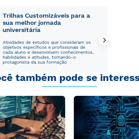
Trilhas Customizáveis para a
sua melhor jornada
universitária
Rápido e fácil
Rápido e fácil
Atividades de estudos que consideram os
WhatsApp
WhatsApp
objetivos específicos e profissionais de
ou
ou
cada aluno e desenvolvem conhecimentos,
habilidades e atitudes, tornando-o
protagonista da sua formação
cê também pode se interes
Estou de acordo com a
Estou de acordo com a
Política de Privacidade.
Política de Privacidade.
e
e
autorizo que meus dados sejam utilizados para o
autorizo que meus dados sejam utilizados para o
envio de conteúdos da Cruzeiro do Sul.
envio de conteúdos da Cruzeiro do Sul.