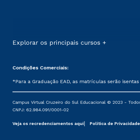
Explorar os principais cursos +
Condições Comerciais:
*Para a Graduação EAD, as matrículas serão isentas
demais, a taxa de matrícula será de R$ 49. *Para a Pós-graduação EAD, as ofertas mencionadas são referentes aos cursos: Ensino Religioso, Geografia para a
Docência e Metodologia do Ensino de História: Questões Atuais. **Semipresencial é um formato do Ensino a Distância. **Descontos 
Campus Virtual Cruzeiro do Sul Educacional © 2023 - Todos
mantidos conforme negociação. Descontos institucio
CNPJ: 62.984.091/0001-02
serviços.
Veja os recredenciamentos aqui
Política de Privacidade