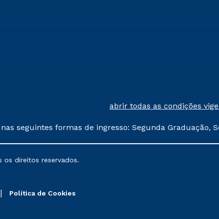
abrir todas as condições vig
 nas seguintes formas de ingresso: Segunda Graduação, S
comerciais oferecidos serão
 os direitos reservados.
nais poderão sofrer alterações nos períodos de rematríc
Política de Cookies