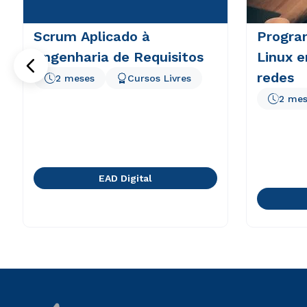
Scrum Aplicado à
Progra
Engenharia de Requisitos
Linux 
redes
2 meses
Cursos Livres
2 mes
EAD Digital