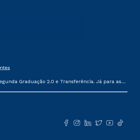
entes
egunda Graduação 2.0 e Transferência. Já para as
ula conforme exposto no contrato de prestação de