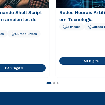
mando Shell Script
Redes Neurais Artifi
em ambientes de
em Tecnologia
3 meses
Cursos 
es
Cursos Livres
EAD Digital
EAD Digital