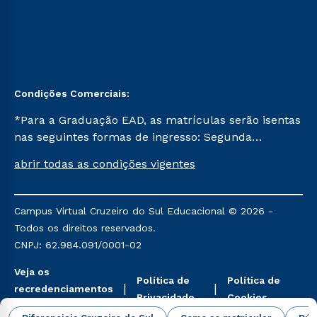
Condições Comerciais:
*Para a Graduação EAD, as matrículas serão isentas
nas seguintes formas de ingresso: Segunda
Graduação, Segunda Graduação 2.0 e Transferência.
abrir todas as condições vigentes
Já para as demais, a taxa de matrícula será de R$
49. *Para a Pós-graduação EAD, as ofertas
mencionadas são referentes aos cursos: Ensino
Campus Virtual Cruzeiro do Sul Educacional © 2026 -
Religioso, Geografia para a Docência e Metodologia
Todos os direitos reservados.
do Ensino de História: Questões Atuais.
CNPJ: 62.984.091/0001-02
Veja os
Política de
Política de
recredenciamentos
Privacidade
Cookies
aqui