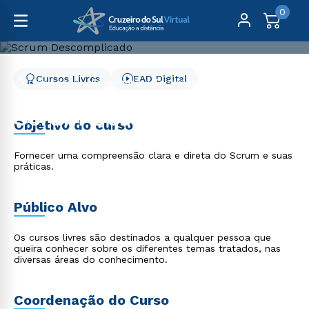
0
Cursos Livres
EAD Digital
Cursos Livres
Engenharia e Tecnologia
Scrum Descomplicado
Scrum Descomplicado
Objetivo do curso
Fornecer uma compreensão clara e direta do Scrum e suas
práticas.
Público Alvo
Os cursos livres são destinados a qualquer pessoa que
queira conhecer sobre os diferentes temas tratados, nas
diversas áreas do conhecimento.
Coordenação do Curso