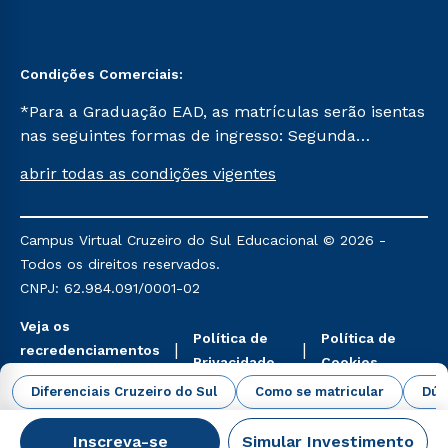
Condições Comerciais:
*Para a Graduação EAD, as matrículas serão isentas
nas seguintes formas de ingresso: Segunda
Graduação, Segunda Graduação 2.0 e Transferência.
abrir todas as condições vigentes
Já para as demais, a taxa de matrícula será de R$
49. *Para a Pós-graduação EAD, as ofertas
mencionadas são referentes aos cursos: Ensino
Campus Virtual Cruzeiro do Sul Educacional © 2026 -
Religioso, Geografia para a Docência e Metodologia
Todos os direitos reservados.
do Ensino de História: Questões Atuais.
CNPJ: 62.984.091/0001-02
Veja os
Política de
Política de
recredenciamentos
Privacidade
Cookies
aqui
Diferenciais Cruzeiro do Sul
Como se matricular
Dúv
Inscreva-se
Simular Investimento