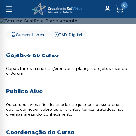
0
Cursos Livres
EAD Digital
Cursos Livres
Engenharia e Tecnologia
Scrum: Gestão e Planejamento
Scrum: Gestão e
Objetivo do curso
Planejamento
Capacitar os alunos a gerenciar e planejar projetos usando
o Scrum.
Público Alvo
Os cursos livres são destinados a qualquer pessoa que
queira conhecer sobre os diferentes temas tratados, nas
diversas áreas do conhecimento.
Coordenação do Curso