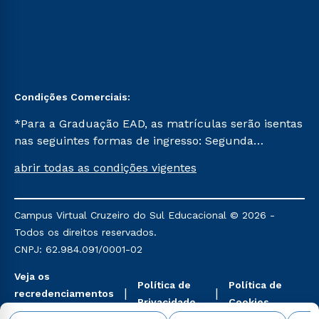
Condições Comerciais:
*Para a Graduação EAD, as matrículas serão isentas
nas seguintes formas de ingresso: Segunda
Graduação, Segunda Graduação 2.0 e Transferência.
abrir todas as condições vigentes
Já para as demais, a taxa de matrícula será de R$
49. *Para a Pós-graduação EAD, as ofertas
mencionadas são referentes aos cursos: Ensino
Campus Virtual Cruzeiro do Sul Educacional © 2026 -
Religioso, Geografia para a Docência e Metodologia
Todos os direitos reservados.
do Ensino de História: Questões Atuais.
CNPJ: 62.984.091/0001-02
Veja os
Política de
Política de
recredenciamentos
Privacidade
Cookies
aqui