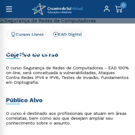
0
Cursos Livres
EAD Digital
Cursos Livres
Engenharia e Tecnologia
Segurança de Redes de Computadores
Segurança de Redes de
Objetivo do curso
Computadores
O curso Segurança de Redes de Computadores - EAD 100%
on-line, será conceituada a vulnerabilidades, Ataques
Contra Redes IPV4 e IPV6, Testes de Invasão, Fundamentos
em Criptografia.
Público Alvo
O curso é destinado aos profissionais que atuam em áreas
correlatas, bem como aos que desejam ampliar seu
conhecimento sobre o assunto.