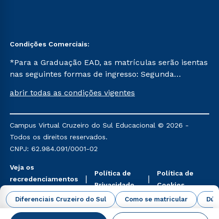
Condições Comerciais:
*Para a Graduação EAD, as matrículas serão isentas
nas seguintes formas de ingresso: Segunda
Graduação, Segunda Graduação 2.0 e Transferência.
abrir todas as condições vigentes
Já para as demais, a taxa de matrícula será de R$
49. *Para a Pós-graduação EAD, as ofertas
mencionadas são referentes aos cursos: Ensino
Campus Virtual Cruzeiro do Sul Educacional © 2026 -
Religioso, Geografia para a Docência e Metodologia
Todos os direitos reservados.
do Ensino de História: Questões Atuais.
CNPJ: 62.984.091/0001-02
Veja os
Política de
Política de
recredenciamentos
Privacidade
Cookies
aqui
Diferenciais Cruzeiro do Sul
Como se matricular
Dúv