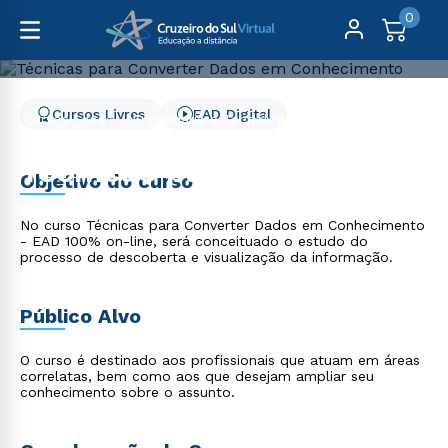
0
Cursos Livres
EAD Digital
Cursos Livres
Engenharia e Tecnologia
Técnicas para Converter Dados em Conhecimento
Técnicas para Converter
Objetivo do curso
Dados em Conhecimento
No curso Técnicas para Converter Dados em Conhecimento
- EAD 100% on-line, será conceituado o estudo do
processo de descoberta e visualização da informação.
Público Alvo
O curso é destinado aos profissionais que atuam em áreas
correlatas, bem como aos que desejam ampliar seu
conhecimento sobre o assunto.