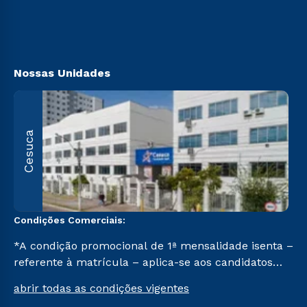
Vestibular Mérito
Canais de Atendimendo
Vestibular Solidário
https://www.cesuca.edu.br/acessibilidade/
Segunda Graduação
Biblioteca
Nossas Unidades
R
Cesuca
1
C
Condições Comerciais:
*A condição promocional de 1ª mensalidade isenta –
referente à matrícula – aplica-se aos candidatos
aprovados em todas as formas de ingresso, exceto
abrir todas as condições vigentes
na prova on-line ou agendada, que ofertam bolsas